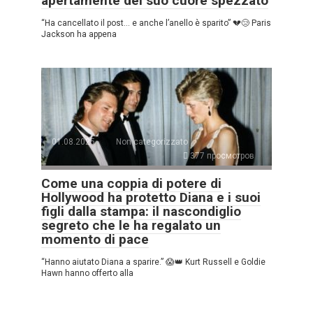
apertamente del suo cuore spezzato
“Ha cancellato il post… e anche l’anello è sparito” 💔😢 Paris
Jackson ha appena
01.08.2025
Non categorizzato
377 просмотров
Come una coppia di potere di
Hollywood ha protetto Diana e i suoi
figli dalla stampa: il nascondiglio
segreto che le ha regalato un
momento di pace
“Hanno aiutato Diana a sparire.” 😱👑 Kurt Russell e Goldie
Hawn hanno offerto alla