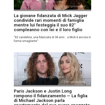
15.08.2025
Non categorizzato
313 просмотров
La giovane fidanzata di Mick Jagger
condivide rari momenti di famiglia
mentre lui festeggia il suo 82°
compleanno con lei e il loro figlio
“82 candeline, una fidanzata di 38 anni… e Mick è ancora in
forma smagliante”
06.08.2025
Non categorizzato
248 просмотров
Paris Jackson e Justin Long
rompono il fidanzamento — La figlia
di Michael Jackson parla