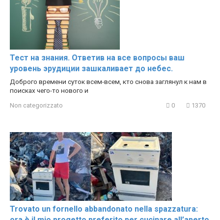
Тест на знания. Ответив на все вопросы ваш
уровень эрудиции зашкаливает до небес.
Доброго времени суток всем-всем, кто снова заглянул к нам в
поисках чего-то нового и
Non categorizzato
0
1370
Trovato un fornello abbandonato nella spazzatura:
ora è il mio progetto preferito per cucinare all’aperto