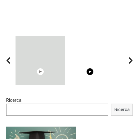
00:54
15:40
Ricerca
Shocking illusion - Pretty
Trying BOLLYWOOD
celebrities turn ugly!
Celebrities REAL MAKEUP
Ricerca
Hacks