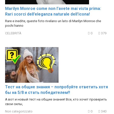
Marilyn Monroe come non l’avete mai vista prima:
Rari scorci dell’eleganza naturale dell’icona!
Rare e inedite, queste foto rivelano un lato di Marilyn Monroe che
pochi hanno
CELEBRITÀ
0
379
Тест на общие знания – попробуйте ответить хотя
бы на 5/8 и стать победителем!!
А вот и новый тест на общие знания! Все, кто хочет проверить
свои силы,
Non categorizzato
0
340