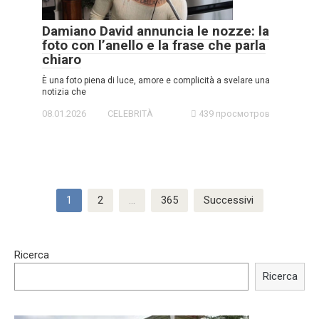
Damiano David annuncia le nozze: la
foto con l’anello e la frase che parla
chiaro
È una foto piena di luce, amore e complicità a svelare una
notizia che
08.01.2026
CELEBRITÀ
439 просмотров
Navigazione
1
2
…
365
Successivi
articoli
Ricerca
Ricerca