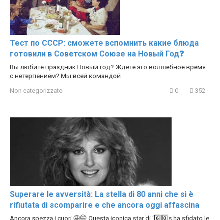
Тест по СССР: сможете вспомнить какие блюда
готовили в Советском Союзе на Новый Год❓
Вы любите праздник Новый год? Ждете это волшебное время
с нетерпением? Мы всей командой
Non categorizzato
0
352
Superare le avversità: La stella di 80 anni che si è
rifiutata di scomparire e che ancora oggi affascina
Ancora spezza i cuori 🤩🤭 Questa iconica star di ‘6️⃣0️⃣s ha sfidato le