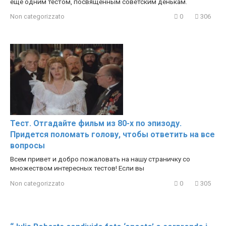
еще одним тестом, посвященным советским денькам.
Non categorizzato
0
306
Тест. Отгадайте фильм из 80-х по эпизоду.
Придется поломать голову, чтобы ответить на все
вопросы
Всем привет и добро пожаловать на нашу страничку со
множеством интересных тестов! Если вы
Non categorizzato
0
305