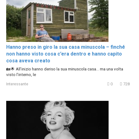
Hanno preso in giro la sua casa minuscola – finché
non hanno visto cosa c’era dentro e hanno capito
cosa aveva creato
🏡🌟 All’inizio hanno deriso la sua minuscola casa… ma una volta
visto l’interno, le
Interessante
0
728