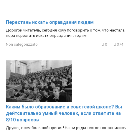
Перестань искать оправдания людям
Дорогой читатель, сегодня хочу поговорить о том, что настала
пора перестать искать оправдания людям.
Non categorizzato
0
374
Каким было образование в советской школе? Вы
дейтсвительно умный человек, если ответите на
8/10 вопросов
Друзья, всем большой привет! Наши ряды тестов пополнились