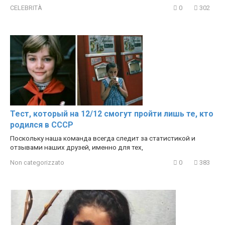
CELEBRITÀ
0
302
Тест, который на 12/12 смогут пройти лишь те, кто
родился в СССР
Поскольку наша команда всегда следит за статистикой и
отзывами наших друзей, именно для тех,
Non categorizzato
0
383