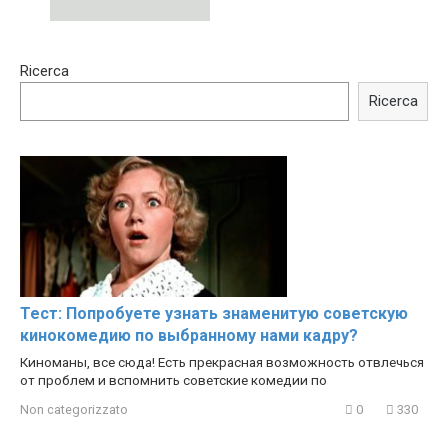
15:40
00:54
Ricerca
Trying BOLLYWOOD
Shocking illusion - Pretty
Celebrities REAL MAKEUP
celebrities turn ugly!
Ricerca
Hacks
Тест: Попробуете узнать знаменитую советскую
кинокомедию по выбранному нами кадру?
Киноманы, все сюда! Есть прекрасная возможность отвлечься
от проблем и вспомнить советские комедии по
Non categorizzato
0
330