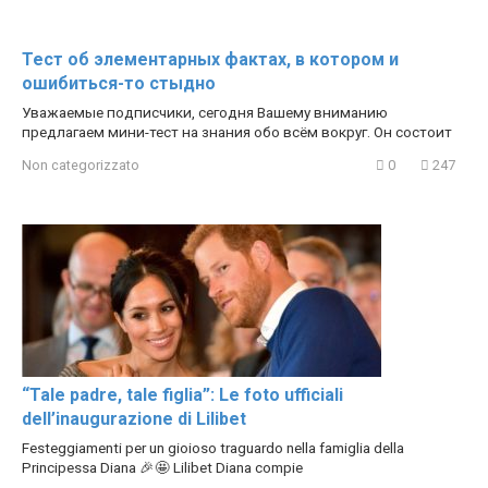
Тест об элементарных фактах, в котором и
ошибиться-то стыдно
Уважаемые подписчики, сегодня Вашему вниманию
предлагаем мини-тест на знания обо всём вокруг. Он состоит
Non categorizzato
0
247
“Tale padre, tale figlia”: Le foto ufficiali
dell’inaugurazione di Lilibet
Festeggiamenti per un gioioso traguardo nella famiglia della
Principessa Diana 🎉🤩 Lilibet Diana compie