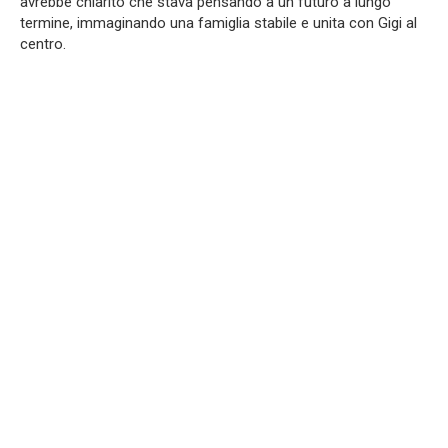
avrebbe chiarito che stava pensando a un futuro a lungo
termine, immaginando una famiglia stabile e unita con Gigi al
centro.