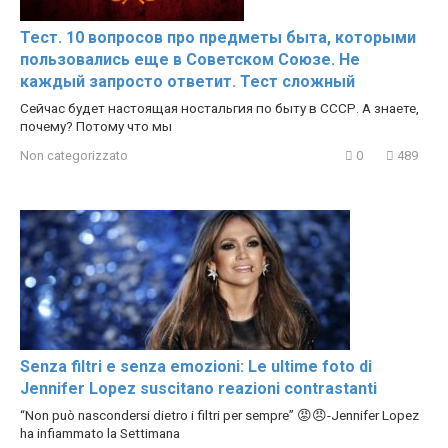
Тест. 10 вопросов про предметы быта, которыми
пользовались еще в Советском Союзе. Не
каждый запросто ответит. Тест сложный
Сейчас будет настоящая ностальгия по быту в СССР. А знаете,
почему? Потому что мы
Non categorizzato
0
489
Senza filtri e senza emozioni: Le ultime foto di
Jennifer Lopez suscitano reazioni contrastanti
“Non può nascondersi dietro i filtri per sempre” 😡😠-Jennifer Lopez
ha infiammato la Settimana