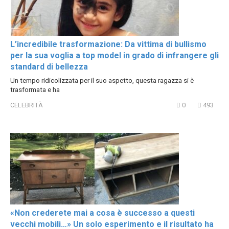
L’incredibile trasformazione: Da vittima di bullismo
per la sua voglia a top model in grado di infrangere gli
standard di bellezza
Un tempo ridicolizzata per il suo aspetto, questa ragazza si è
trasformata e ha
CELEBRITÀ
0
493
«Non crederete mai a cosa è successo a questi
vecchi mobili…» Un solo esperimento e il risultato ha