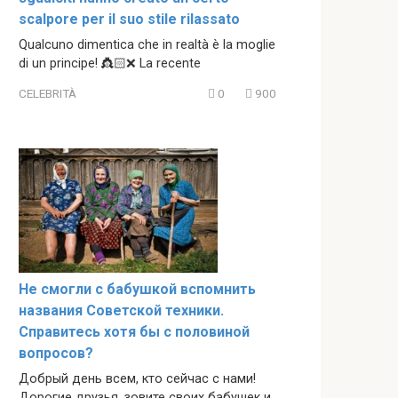
scalpore per il suo stile rilassato
Qualcuno dimentica che in realtà è la moglie
di un principe! 👸🏻❌ La recente
CELEBRITÀ
0
900
Не смогли с бабушкой вспомнить
названия Советской техники.
Справитесь хотя бы с половиной
вопросов?
Добрый день всем, кто сейчас с нами!
Дорогие друзья, зовите своих бабушек и