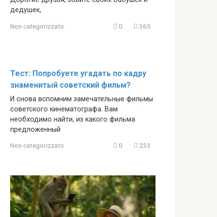
дедушек,
Non categorizzato
0
365
Тест: Попробуете угадать по кадру
знаменитый советский фильм?
И снова вспомним замечательные фильмы
советского кинематографа. Вам
необходимо найти, из какого фильма
предложенный
Non categorizzato
0
233