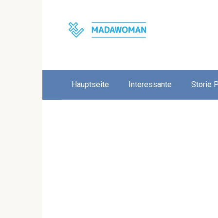
Skip
to
content
Hauptseite
Interessante
Storie 