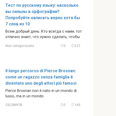
Тест по русскому языку: насколько
вы сильны в орфографии?
Попробуйте написать верно хотя бы
7 слов из 10
Всем добрый день. Кто всегда с нами, тот
отлично знает, что нужно сделать, чтобы
Non categorizzato
0
321
Il lungo percorso di Pierce Brosnan:
come un ragazzo senza famiglia è
diventato uno degli attori più famosi
Pierce Brosnan non è nato in un mondo di
lusso, ma in un mondo
CELEBRITÀ
0
143