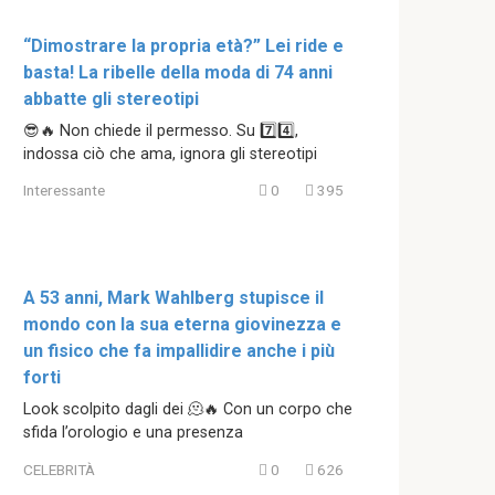
“Dimostrare la propria età?” Lei ride e
basta! La ribelle della moda di 74 anni
abbatte gli stereotipi
😎🔥 Non chiede il permesso. Su 7️⃣4️⃣,
indossa ciò che ama, ignora gli stereotipi
Interessante
0
395
A 53 anni, Mark Wahlberg stupisce il
mondo con la sua eterna giovinezza e
un fisico che fa impallidire anche i più
forti
Look scolpito dagli dei 🫠🔥 Con un corpo che
sfida l’orologio e una presenza
CELEBRITÀ
0
626