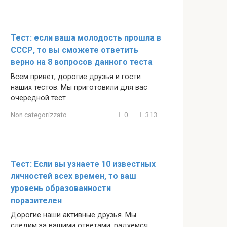
Тест: если ваша молодость прошла в
СССР, то вы сможете ответить
верно на 8 вопросов данного теста
Всем привет, дорогие друзья и гости
наших тестов. Мы приготовили для вас
очередной тест
Non categorizzato
0
313
Тест: Если вы узнаете 10 известных
личностей всех времен, то ваш
уровень образованности
поразителен
Дорогие наши активные друзья. Мы
следим за вашими ответами, радуемся,