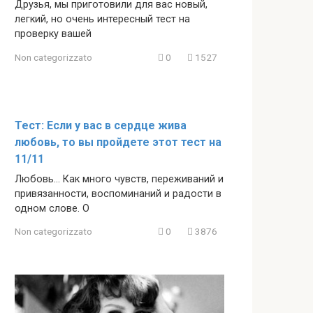
Друзья, мы приготовили для вас новый,
легкий, но очень интересный тест на
проверку вашей
Non categorizzato
0
1527
Тест: Если у вас в сердце жива
любовь, то вы пройдете этот тест на
11/11
Любовь… Как много чувств, переживаний и
привязанности, воспоминаний и радости в
одном слове. О
Non categorizzato
0
3876