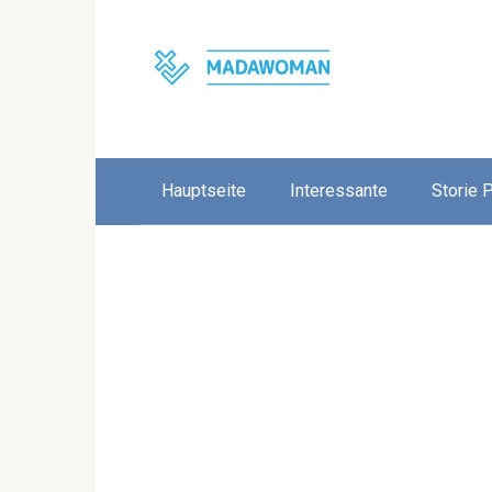
Skip
to
content
Hauptseite
Interessante
Storie 