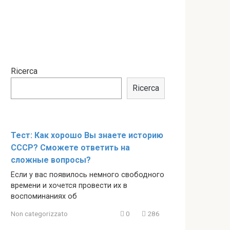
Ricerca
Ricerca
Тест: Как хорошо Вы знаете историю
СССР? Сможете ответить на
сложные вопросы?
Если у вас появилось немного свободного
времени и хочется провести их в
воспоминаниях об
Non categorizzato
0
286