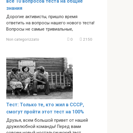
все 10 вопросов теста на общие
знания
Дорогие активисты, пришло время
ответить на вопросы нашего нового теста!
Вопросы не самые тривиальные,
Non categorizzato
0
2150
Тест: Только те, кто жил в СССР,
смогут пройти этот тест на 100%
Друзья, всем большой привет от нашей
дружелюбной команды! Перед вами
совсем новый ностальгический тест