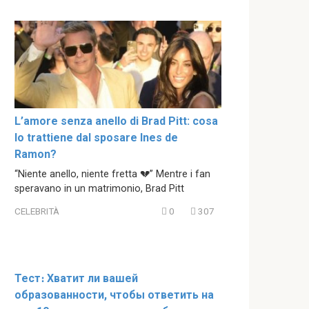
L’amore senza anello di Brad Pitt: cosa
lo trattiene dal sposare Ines de
Ramon?
“Niente anello, niente fretta 💔” Mentre i fan
speravano in un matrimonio, Brad Pitt
CELEBRITÀ
0
307
Тест։ Хватит ли вашей
образованности, чтобы ответить на