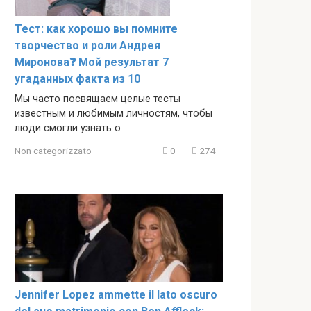
Тест: как хорошо вы помните
творчество и роли Андрея
Миронова❓ Мой результат 7
угаданных факта из 10
Мы часто посвящаем целые тесты
известным и любимым личностям, чтобы
люди смогли узнать о
Non categorizzato
0
274
Jennifer Lopez ammette il lato oscuro