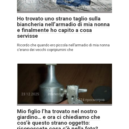
24.12.2025
Interessante
1.309 просмотров
Ho trovato uno strano taglio sulla
biancheria nell’armadio di mia nonna
e finalmente ho capito a cosa
servisse
Ricordo che quando ero piccola nell’armadio di mia nonna
c’erano dei vecchi copripiumini che
23.12.2025
Interessante
324 просмотров
Mio figlio l’ha trovato nel nostro
giardino… e ora ci chiediamo che
cos’è questo strano oggetto:
riconoscete cosa c’è nella foto?