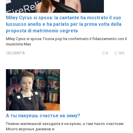
Miley Cyrus si sposa: la cantante ha mostrato il suo
lussuoso anello e ha parlato per la prima volta della
proposta di matrimonio segreta
Miley Cyrus si sposa: l’icona pop ha confermato il fidanzamento con il
musicista Max
CELEBRITÀ
0
165
А ты пакуешь счастье на зиму?
Помню маленькой заходила я на кухню, а там пахло счастьем.
Много вкусных джемов и