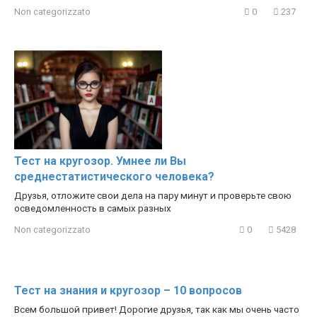
Non categorizzato
0
237
Тест на кругозор. Умнее ли Вы
среднестатистического человека?
Друзья, отложите свои дела на пару минут и проверьте свою
осведомленность в самых разных
Non categorizzato
0
5428
Тест на знания и кругозор – 10 вопросов
Всем большой привет! Дорогие друзья, так как мы очень часто