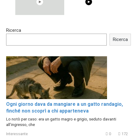
00:54
15:40
Ricerca
Shocking illusion - Pretty
Trying BOLLYWOOD
celebrities turn ugly!
Celebrities REAL MAKEUP
Ricerca
Hacks
Ogni giorno dava da mangiare a un gatto randagio,
finché non scoprì a chi apparteneva
Lo notò per caso: era un gatto magro e grigio, seduto davanti
all’ingresso, che
Interessante
0
172