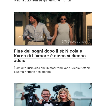
Martina Colombari sul grande schermo non
09.01.2026
CELEBRITÀ
706 просмотров
Fine dei sogni dopo il sì: Nicola e
Karen di L’amore è cieco si dicono
addio
È arrivata l’ufficialità che in molti temevano. Nicola Botticini
e Karen Norman non stanno