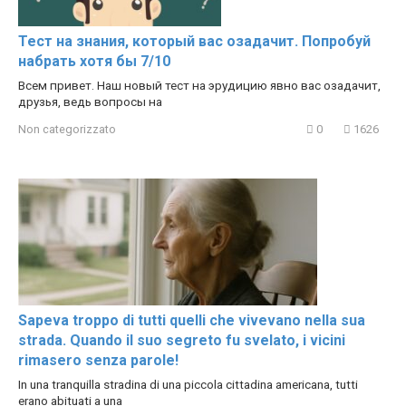
Тест на знания, который вас озадачит. Попробуй
набрать хотя бы 7/10
Всем привет. Наш новый тест на эрудицию явно вас озадачит,
друзья, ведь вопросы на
Non categorizzato
0
1626
Sapeva troppo di tutti quelli che vivevano nella sua
strada. Quando il suo segreto fu svelato, i vicini
rimasero senza parole!
In una tranquilla stradina di una piccola cittadina americana, tutti
erano abituati a una