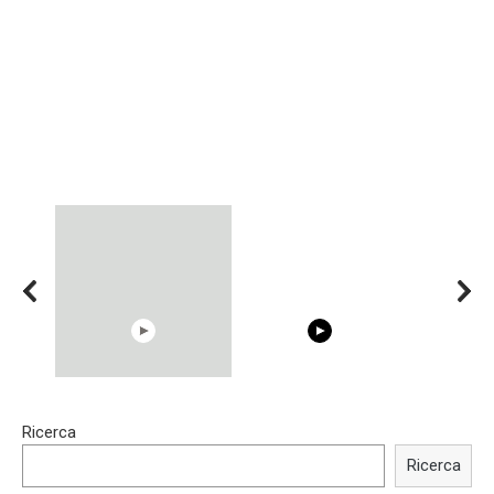
00:54
15:40
Ricerca
Shocking illusion - Pretty
Trying BOLLYWOOD
celebrities turn ugly!
Celebrities REAL MAKEUP
Ricerca
Hacks