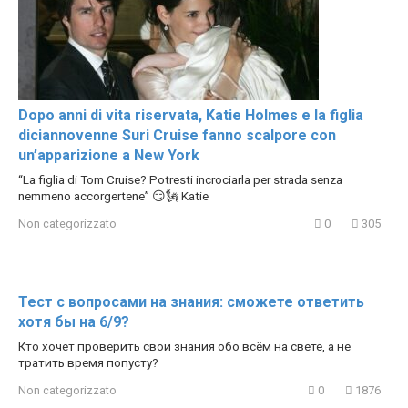
Dopo anni di vita riservata, Katie Holmes e la figlia
diciannovenne Suri Cruise fanno scalpore con
un’apparizione a New York
“La figlia di Tom Cruise? Potresti incrociarla per strada senza
nemmeno accorgertene” 😏🗽 Katie
Non categorizzato
0
305
Тест с вопросами на знания: сможете ответить
хотя бы на 6/9?
Кто хочет проверить свои знания обо всём на свете, а не
тратить время попусту?
Non categorizzato
0
1876