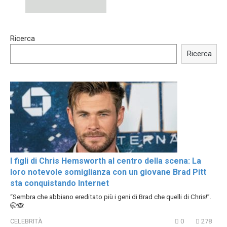
15:40
00:54
Ricerca
Trying BOLLYWOOD
Shocking illusion - Pretty
Celebrities REAL MAKEUP
celebrities turn ugly!
Ricerca
Hacks
I figli di Chris Hemsworth al centro della scena: La
loro notevole somiglianza con un giovane Brad Pitt
sta conquistando Internet
“Sembra che abbiano ereditato più i geni di Brad che quelli di Chris!”.
🤭🙈
CELEBRITÀ
0
278