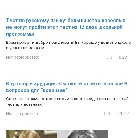
Тест по русскому языку: большинство взрослых
не могут пройти этот тест из 12 слов школьной
программы
Всем привет и добро пожаловать! Вы хорошо учились в школе
и успевали по всем
Non categorizzato
0
281
Кругозор и эрудиция: Сможете ответить на все 9
вопросов для “всезнаек”
Снова мы с вами встретились и снова перед вами наш новый
тест для всезнаек
Non categorizzato
0
1927