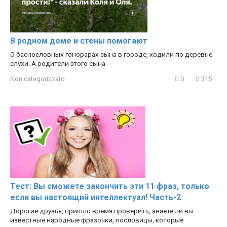
В родном доме и стены помогают
О баснословных гонорарах сына в городе, ходили по деревне
слухи. А родители этого сына
Non categorizzato
0
315
Тест: Вы сможете закончить эти 11 фраз, только
если вы настоящий интеллектуал! Часть-2
Дорогие друзья, пришло время проверить, знаете ли вы
известные народные фразочки, пословицы, которые