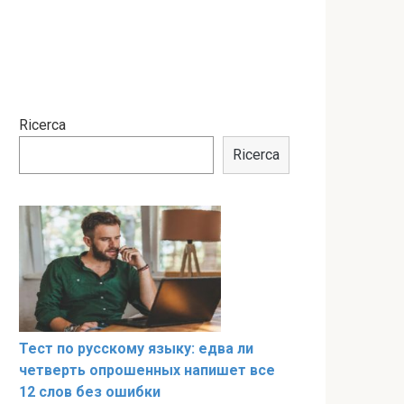
Ricerca
Ricerca
Тест по русскому языку: едва ли
четверть опрошенных напишет все
12 слов без ошибки