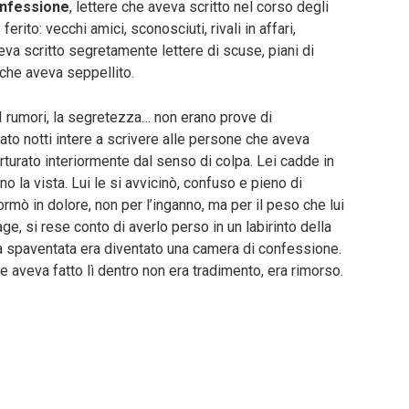
confessione
, lettere che aveva scritto nel corso degli
ito: vecchi amici, sconosciuti, rivali in affari,
veva scritto segretamente lettere di scuse, piani di
 che aveva seppellito.
 I rumori, la segretezza… non erano prove di
to notti intere a scrivere alle persone che aveva
orturato interiormente dal senso di colpa. Lei cadde in
o la vista. Lui le si avvicinò, confuso e pieno di
ormò in dolore, non per l’inganno, ma per il peso che lui
ge, si rese conto di averlo perso in un labirinto della
a spaventata era diventato una camera di confessione.
e aveva fatto lì dentro non era tradimento, era rimorso.