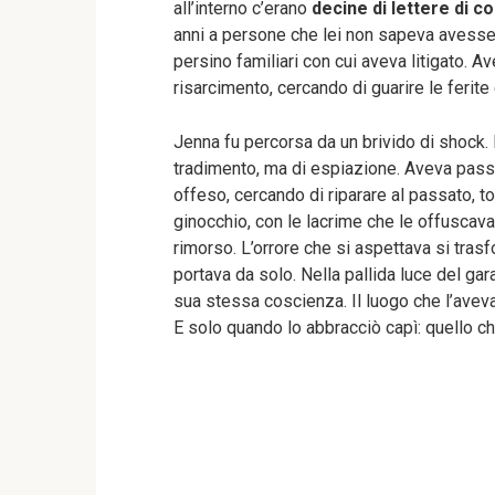
all’interno c’erano
decine di lettere di 
anni a persone che lei non sapeva avesse fer
persino familiari con cui aveva litigato. A
risarcimento, cercando di guarire le ferite
Jenna fu percorsa da un brivido di shock.
tradimento, ma di espiazione. Aveva passa
offeso, cercando di riparare al passato, t
ginocchio, con le lacrime che le offuscavan
rimorso. L’orrore che si aspettava si trasf
portava da solo. Nella pallida luce del gara
sua stessa coscienza. Il luogo che l’avev
E solo quando lo abbracciò capì: quello ch