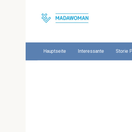
Skip
to
content
Hauptseite
Interessante
Storie 