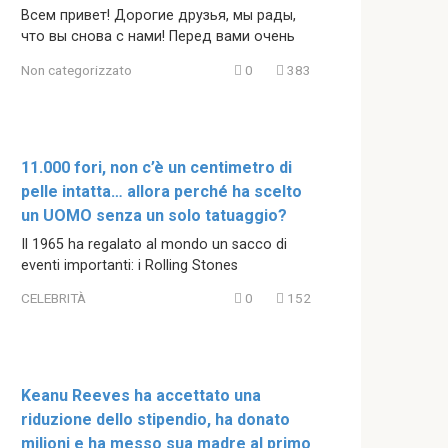
Всем привет! Дорогие друзья, мы рады,
что вы снова с нами! Перед вами очень
Non categorizzato
0
383
11.000 fori, non c’è un centimetro di
pelle intatta… allora perché ha scelto
un UOMO senza un solo tatuaggio?
Il 1965 ha regalato al mondo un sacco di
eventi importanti: i Rolling Stones
CELEBRITÀ
0
152
Keanu Reeves ha accettato una
riduzione dello stipendio, ha donato
milioni e ha messo sua madre al primo