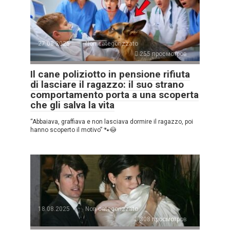
27.08.2025
Non categorizzato
255 просмотров
Il cane poliziotto in pensione rifiuta
di lasciare il ragazzo: il suo strano
comportamento porta a una scoperta
che gli salva la vita
“Abbaiava, graffiava e non lasciava dormire il ragazzo, poi
hanno scoperto il motivo” 🐾😳
18.08.2025
Non categorizzato
308 просмотров