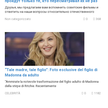
пройдут только те, кто пересматривал их не раз
Друзья, мы предлагаем вам вспомнить советские фильмы и
ответить на наши вопросы относительно отечественного
Non categorizzato
0
368
“Tale madre, tale figlio”: Foto esclusive del figlio di
Madonna da adulto
“Ammirate la notevole trasformazione del figlio adulto di Madonna
della stirpe di Ritchie. Recentemente
CELEBRITÀ
0
1182