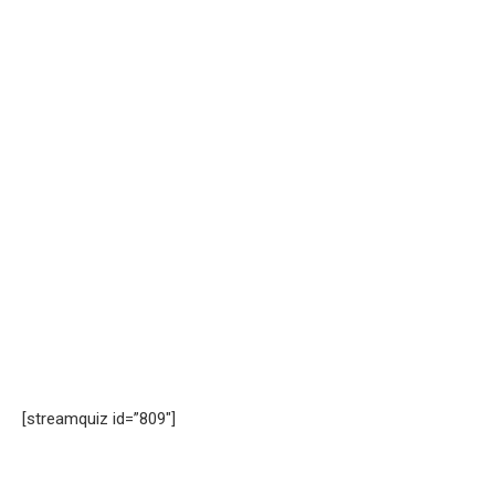
[streamquiz id=”809″]