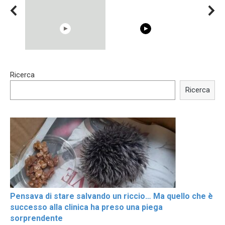
15:40
00:54
Ricerca
Trying BOLLYWOOD
Shocking illusion - Pretty
Celebrities REAL MAKEUP
celebrities turn ugly!
Ricerca
Hacks
Pensava di stare salvando un riccio… Ma quello che è
successo alla clinica ha preso una piega
sorprendente