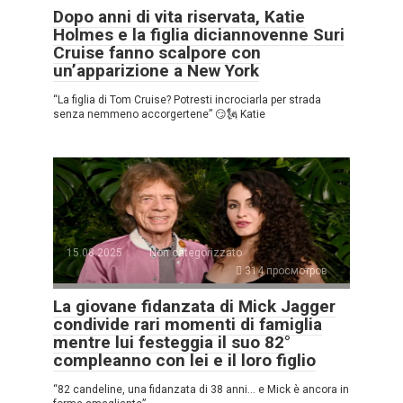
Dopo anni di vita riservata, Katie
Holmes e la figlia diciannovenne Suri
Cruise fanno scalpore con
un’apparizione a New York
“La figlia di Tom Cruise? Potresti incrociarla per strada
senza nemmeno accorgertene” 😏🗽 Katie
15.08.2025
Non categorizzato
314 просмотров
La giovane fidanzata di Mick Jagger
condivide rari momenti di famiglia
mentre lui festeggia il suo 82°
compleanno con lei e il loro figlio
“82 candeline, una fidanzata di 38 anni… e Mick è ancora in