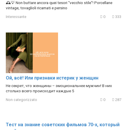
🕰️💡 Non buttare ancora quei tesori “vecchio stile”! Porcellane
vintage, tovaglioli ricamati e persino
Interessante
0
333
Ой, всё! Или признаки истерик у женщин
Не секрет, что женщины – эмоциональнее мужчин! В них
столько всего происходит каждые 5
Non categorizzato
0
287
Тест на знание советских фильмов 70-х, который