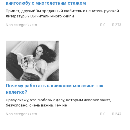
книголюбу с многолетним стажем
Привет, друзья! Вы преданный любитель и ценитель русской
литературы? Вы читали много книг и
Non categorizzato
0
273
Почему работать в книжном магазине так
нелегко?
Сразу скажу, что любовь к делу, которым человек занят,
безусловно, очень важна. Тем не
Non categorizzato
0
247