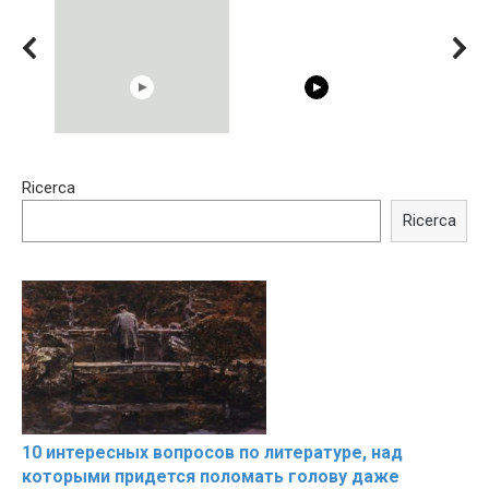
00:54
15:40
Ricerca
Shocking illusion - Pretty
Trying BOLLYWOOD
celebrities turn ugly!
Celebrities REAL MAKEUP
Ricerca
Hacks
10 интересных вопросов по литературе, над
которыми придется поломать голову даже