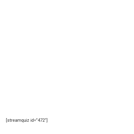
[streamquiz id=”472″]