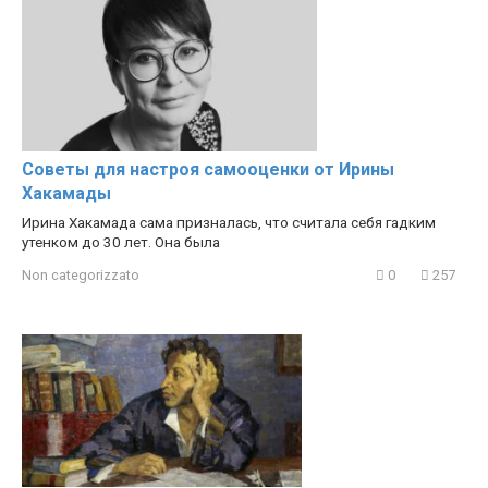
Советы для настроя самооценки от Ирины
Хакамады
Ирина Хакамада сама призналась, что считала себя гадким
утенком до 30 лет. Она была
Non categorizzato
0
257