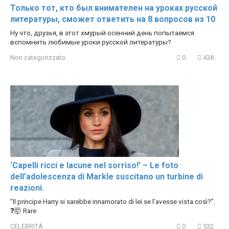
Только тот, кто был внимателен на уроках русской
литературы, сможет ответить на 8 вопросов из 10
Ну что, друзья, в этот хмурый осенний день попытаемся
вспомнить любимые уроки русской литературы?
Non categorizzato
0
438
‘Capelli ricci e lacune nel sorriso!’ – Le foto
dell’adolescenza di Markle suscitano un turbine di
reazioni.
“Il principe Harry si sarebbe innamorato di lei se l’avesse vista così?”.
❓🤯 Rare
CELEBRITÀ
0
532