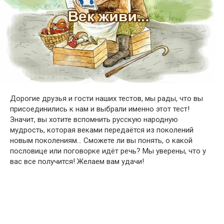
Дорогие друзья и гости наших тестов, мы рады, что вы
присоединились к нам и выбрали именно этот тест!
Значит, вы хотите вспомнить русскую народную
мудрость, которая веками передаётся из поколений
новым поколениям… Сможете ли вы понять, о какой
пословице или поговорке идёт речь? Мы уверены, что у
вас все получится! Желаем вам удачи!