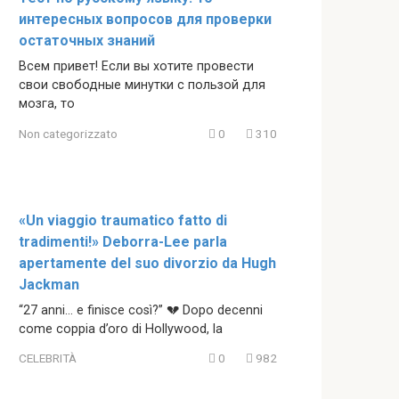
интересных вопросов для проверки
остаточных знаний
Всем привет! Если вы хотите провести
свои свободные минутки с пользой для
мозга, то
Non categorizzato
0
310
«Un viaggio traumatico fatto di
tradimenti!» Deborra-Lee parla
apertamente del suo divorzio da Hugh
Jackman
“27 anni… e finisce così?” 💔 Dopo decenni
come coppia d’oro di Hollywood, la
CELEBRITÀ
0
982