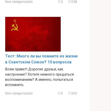
Non categorizzato
0
328
Тест: Много ли вы помните из жизни
в Советском Союзе? 10 вопросов
Всем привет! Дорогие друзья, как
настроение? Хотите немного предаться
воспоминаниям? А именно, попытаться
вспомнить
Non categorizzato
0
333