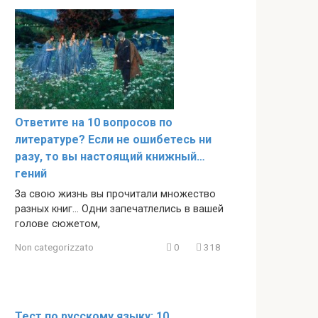
Ответите на 10 вопросов по
литературе? Если не ошибетесь ни
разу, то вы настоящий книжный…
гений
За свою жизнь вы прочитали множество
разных книг… Одни запечатлелись в вашей
голове сюжетом,
Non categorizzato
0
318
Тест по русскому языку: 10