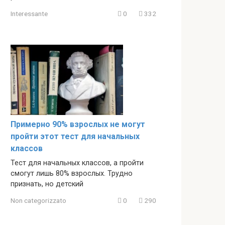
Interessante
0
332
Примерно 90% взрослых не могут
пройти этот тест для начальных
классов
Тест для начальных классов, а пройти
смогут лишь 80% взрослых. Трудно
признать, но детский
Non categorizzato
0
290