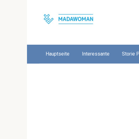
Skip
to
content
Hauptseite
Interessante
Storie 