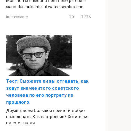
Molti non si chiedono nemmeno perché ci
siano due pulsanti sul water: sembra che
Interessante
0
276
Тест: Сможете ли вы отгадать, как
зовут знаменитого советского
человека по его портрету из
прошлого.
Друзья, всем большой привет и добро
пожаловать! Как настроение? Хотите ли
вместе с нами