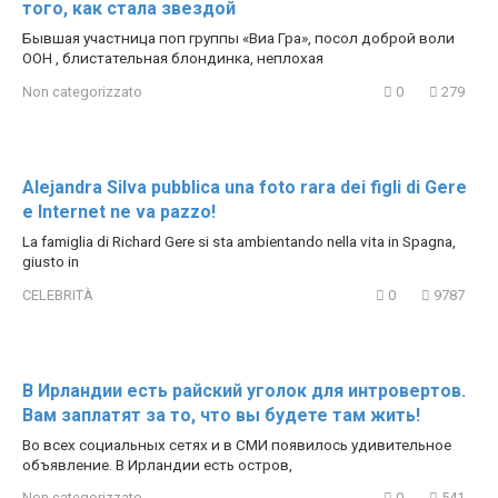
того, как стала звездой
Бывшая участница поп группы «Виа Гра», посол доброй воли
ООН , блистательная блондинка, неплохая
Non categorizzato
0
279
Alejandra Silva pubblica una foto rara dei figli di Gere
e Internet ne va pazzo!
La famiglia di Richard Gere si sta ambientando nella vita in Spagna,
giusto in
CELEBRITÀ
0
9787
В Ирландии есть райский уголок для интровертов.
Вам заплатят за то, что вы будете там жить!
Во всех социальных сетях и в СМИ появилось удивительное
объявление. В Ирландии есть остров,
Non categorizzato
0
541