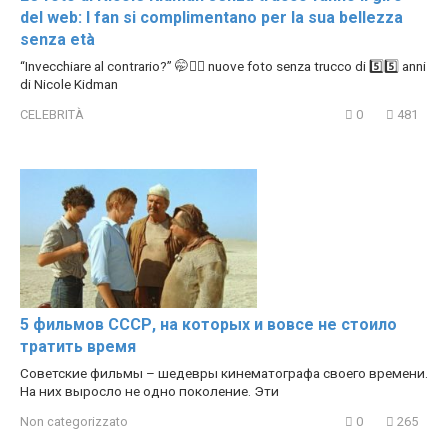
del web: I fan si complimentano per la sua bellezza
senza età
“Invecchiare al contrario?” 🤭❤️‍🔥 nuove foto senza trucco di 5️⃣5️⃣ anni
di Nicole Kidman
CELEBRITÀ
0
481
5 фильмов СССР, на которых и вовсе не стоило
тратить время
Советские фильмы – шедевры кинематографа своего времени.
На них выросло не одно поколение. Эти
Non categorizzato
0
265