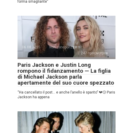
forma smagliante”
06.08.2025
Non categorizzato
247 просмотров
Paris Jackson e Justin Long
rompono il fidanzamento — La figlia
di Michael Jackson parla
apertamente del suo cuore spezzato
“Ha cancellato il post… e anche l’anello è sparito” 💔😢 Paris
Jackson ha appena