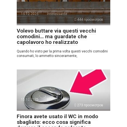
15.12.2025
Interessante
444 просмотров
Volevo buttare via questi vecchi
comodini… ma guardate che
capolavoro ho realizzato
Quando ho visto per la prima volta questi vecchi comodini
consumati, lo ammetto sinceramente,
15.12.2025
Interessante
273 просмотров
Finora avete usato il WC in modo
sbagliato: ecco cosa significa