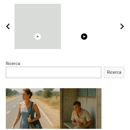
15:40
00:54
Ricerca
Trying BOLLYWOOD
Shocking illusion - Pretty
Celebrities REAL MAKEUP
celebrities turn ugly!
Ricerca
Hacks