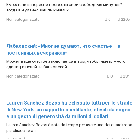
Вы хотели интересно провести свои свободные минутки?
Тогда вы удачно зашли к нам! У
Non categorizzato
0
2205
Лабковский: «Многие думают, что счастье – в
постоянных вечеринках»
Может ваше счастье заключается в том, чтобы иметь много
единиц и нулей на банковской
Non categorizzato
0
284
Lauren Sanchez Bezos ha eclissato tutti per le strade
di New York: un cappotto scintillante, stivali da sogno
e un gesto di generosità da milioni di dollari
Lauren Sanchez Bezos è nota da tempo per avere uno dei guardaroba
più chiacchierati: