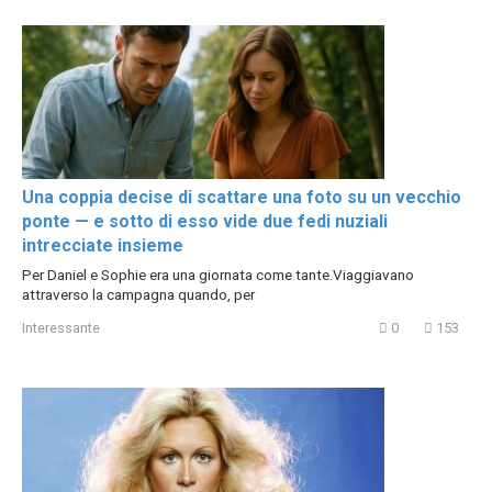
Una coppia decise di scattare una foto su un vecchio
ponte — e sotto di esso vide due fedi nuziali
intrecciate insieme
Per Daniel e Sophie era una giornata come tante.Viaggiavano
attraverso la campagna quando, per
Interessante
0
153