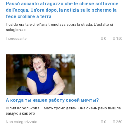
Passò accanto al ragazzo che le chiese sottovoce
dell’acqua. Un’ora dopo, la notizia sullo schermo la
fece crollare a terra
Il caldo era tale che l’aria tremolava sopra la strada. L’asfalto si
scioglieva e
Interessante
0
150
А когда ты нашел работу своей мечты?
Юлия Королькова – мать троих детей. Она очень рано вышла
замуж и как это
Non categorizzato
0
250