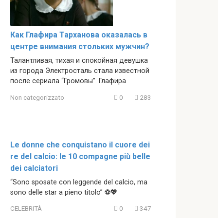
Как Глафира Тарханова оказалась в
центре внимания стольких мужчин?
Талантливая, тихая и спокойная девушка
из города Электросталь стала известной
после сериала “Громовы”. Глафира
Non categorizzato
0
283
Le donne che conquistano il cuore dei
re del calcio: le 10 compagne più belle
dei calciatori
“Sono sposate con leggende del calcio, ma
sono delle star a pieno titolo” ⚽💖
CELEBRITÀ
0
347