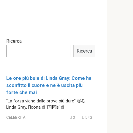
Ricerca
Ricerca
Le ore più buie di Linda Gray: Come ha
sconfitto il cuore e ne è uscita più
forte che mai
“La forza viene dalle prove più dure” 🥺💪
Linda Gray, l’icona di ‘8️⃣0️⃣s’ di
CELEBRITÀ
0
542