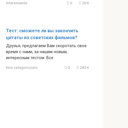
Interessante
0
269
Тест: сможете ли вы закончить
цитаты из советских фильмов?
Друзья, предлагаем Вам скоротать свое
время с нами, за нашим новым,
интересным тестом. Все
Non categorizzato
0
2834