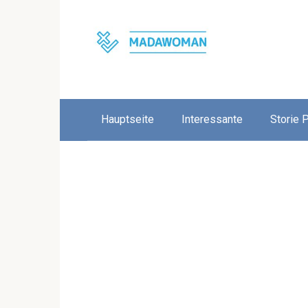
Skip
to
content
Hauptseite
Interessante
Storie 