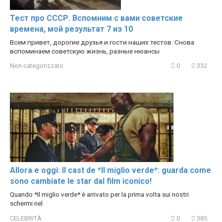
Тест про СССР. Вспомним с вами советские
времена, мой результат 7 из 10
Всем привет, дорогие друзья и гости наших тестов. Снова
вспоминаем советскую жизнь, разные нюансы
Non categorizzato
0
332
Allora e oggi: Il cast de *Il miglio verde*: guarda come
sono cambiate le star dal film iconico!
Quando *Il miglio verde* è arrivato per la prima volta sui nostri
schermi nel
CELEBRITÀ
0
385