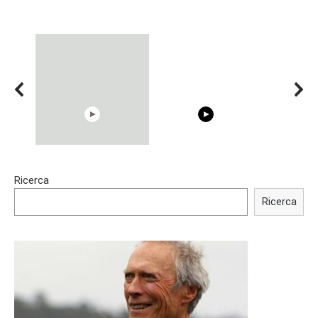
00:54
15:40
Ricerca
Shocking illusion - Pretty
Trying BOLLYWOOD
celebrities turn ugly!
Celebrities REAL MAKEUP
Ricerca
Hacks