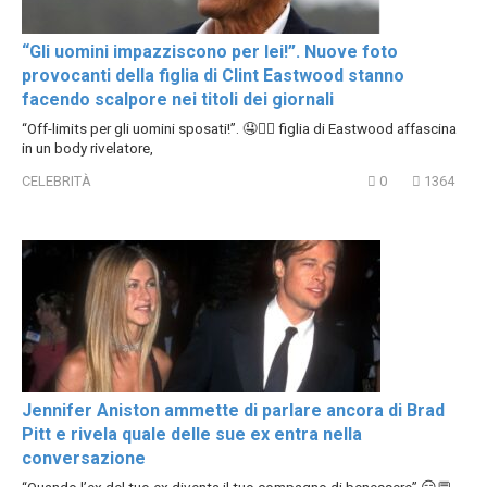
“Gli uomini impazziscono per lei!”. Nuove foto
provocanti della figlia di Clint Eastwood stanno
facendo scalpore nei titoli dei giornali
“Off-limits per gli uomini sposati!”. 🤤❤️‍🔥 figlia di Eastwood affascina
in un body rivelatore,
CELEBRITÀ
0
1364
Jennifer Aniston ammette di parlare ancora di Brad
Pitt e rivela quale delle sue ex entra nella
conversazione
“Quando l’ex del tuo ex diventa il tuo compagno di benessere” 😏💬