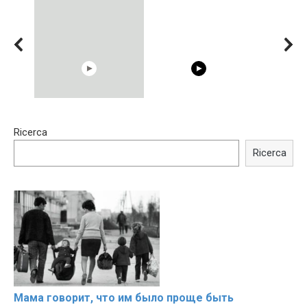
15:40
00:54
Ricerca
Trying BOLLYWOOD
Shocking illusion - Pretty
Celebrities REAL MAKEUP
celebrities turn ugly!
Ricerca
Hacks
Мама говорит, что им было проще быть