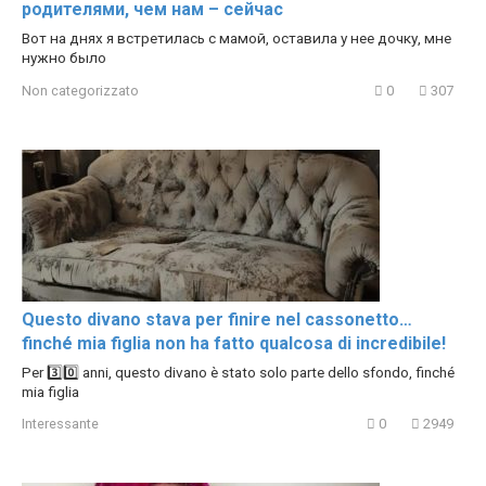
родителями, чем нам – сейчас
Вот на днях я встретилась с мамой, оставила у нее дочку, мне
нужно было
Non categorizzato
0
307
Questo divano stava per finire nel cassonetto…
finché mia figlia non ha fatto qualcosa di incredibile!
Per 3️⃣0️⃣ anni, questo divano è stato solo parte dello sfondo, finché
mia figlia
Interessante
0
2949