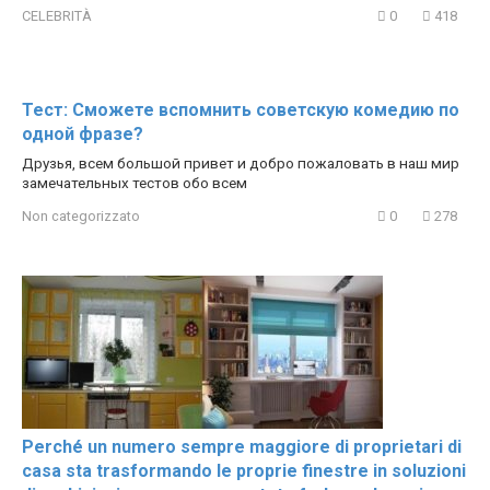
CELEBRITÀ
0
418
Тест: Сможете вспомнить советскую комедию по
одной фразе?
Друзья, всем большой привет и добро пожаловать в наш мир
замечательных тестов обо всем
Non categorizzato
0
278
Perché un numero sempre maggiore di proprietari di
casa sta trasformando le proprie finestre in soluzioni