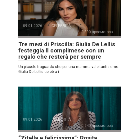
09.01.2026
CELEBRITÀ
890 просмотров
Tre mesi di Priscilla: Giulia De Lellis
festeggia il complimese con un
regalo che resterà per sempre
Un piccolo traguardo che per una mamma vale tantissimo.
Giulia De Lellis celebra i
09.01.2026
CELEBRITÀ
945 просмотров
“Zitella e felicissima”: Rosita