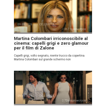
09.01.2026
CELEBRITÀ
867 просмотров
Martina Colombari irriconoscibile al
cinema: capelli grigi e zero glamour
per il film di Zalone
Capelli grigi, volto segnato, niente trucco da copertina.
Martina Colombari sul grande schermo non
09.01.2026
CELEBRITÀ
706 просмотров