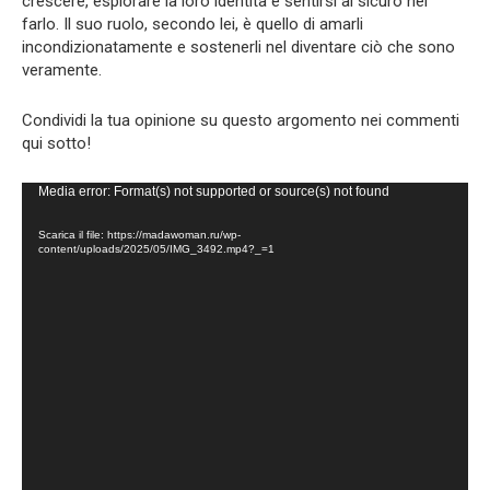
crescere, esplorare la loro identità e sentirsi al sicuro nel
farlo. Il suo ruolo, secondo lei, è quello di amarli
incondizionatamente e sostenerli nel diventare ciò che sono
veramente.
Condividi la tua opinione su questo argomento nei commenti
qui sotto!
Video
Media error: Format(s) not supported or source(s) not found
Player
Scarica il file: https://madawoman.ru/wp-
content/uploads/2025/05/IMG_3492.mp4?_=1