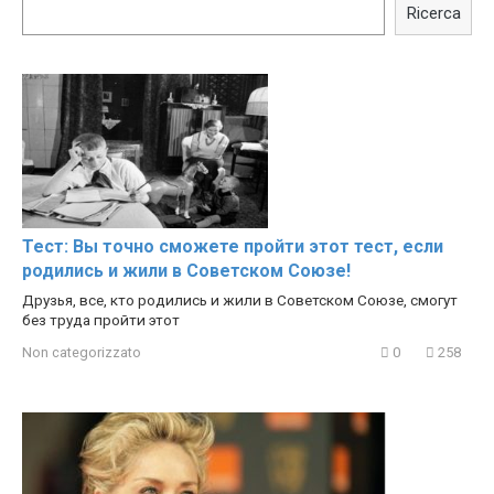
Celebrities REAL MAKEUP
celebrities turn ugly!
Ricerca
Hacks
Тест: Вы точно сможете пройти этот тест, если
родились и жили в Советском Союзе!
Друзья, все, кто родились и жили в Советском Союзе, смогут
без труда пройти этот
Non categorizzato
0
258