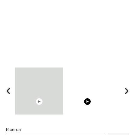
15:40
00:54
Ricerca
Trying BOLLYWOOD
Shocking illusion - Pretty