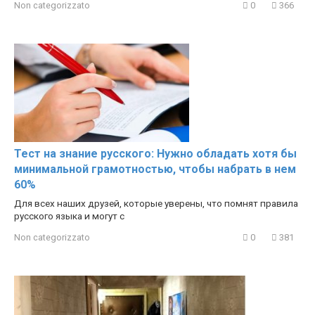
Non categorizzato
0
366
Тест на знание русского: Нужно обладать хотя бы
минимальной грамотностью, чтобы набрать в нем
60%
Для всех наших друзей, которые уверены, что помнят правила
русского языка и могут с
Non categorizzato
0
381