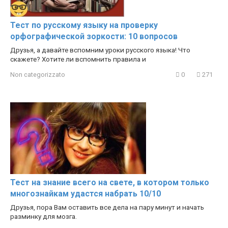
Тест по русскому языку на проверку
орфографической зоркости: 10 вопросов
Друзья, а давайте вспомним уроки русского языка! Что
скажете? Хотите ли вспомнить правила и
Non categorizzato
0
271
Тест на знание всего на свете, в котором только
многознайкам удастся набрать 10/10
Друзья, пора Вам оставить все дела на пару минут и начать
разминку для мозга.