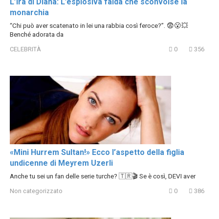
L’ira di Diana: L’esplosiva faida che sconvolse la
monarchia
“Chi può aver scatenato in lei una rabbia così feroce?”. 😨😮💥
Benché adorata da
CELEBRITÀ
0
356
«Mini Hurrem Sultan!» Ecco l’aspetto della figlia
undicenne di Meyrem Uzerli
Anche tu sei un fan delle serie turche? 🇹🇷🎬 Se è così, DEVI aver
Non categorizzato
0
386