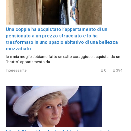
Una coppia ha acquistato l’appartamento di un
pensionato a un prezzo stracciato e lo ha
trasformato in uno spazio abitativo di una bellezza
mozzafiato
Io e mia moglie abbiamo fatto un salto coraggioso acquistando un
“brutto” appartamento da
Interessante
0
394