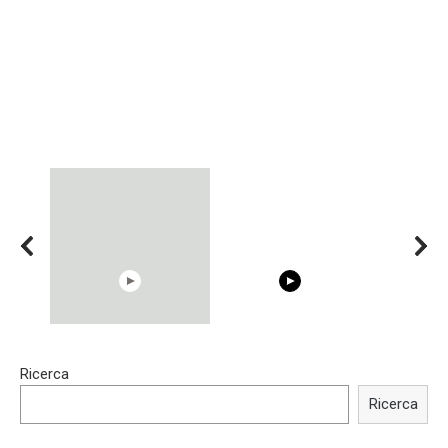
15:40
00:54
Ricerca
Trying BOLLYWOOD
Shocking illusion - Pretty
Celebrities REAL MAKEUP
celebrities turn ugly!
Ricerca
Hacks