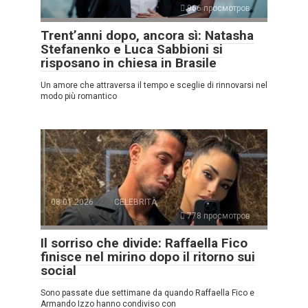
966 просмотров
Trent’anni dopo, ancora sì: Natasha
Stefanenko e Luca Sabbioni si
risposano in chiesa in Brasile
Un amore che attraversa il tempo e sceglie di rinnovarsi nel
modo più romantico
08.01.2026
CELEBRITÀ
778 просмотров
Il sorriso che divide: Raffaella Fico
finisce nel mirino dopo il ritorno sui
social
Sono passate due settimane da quando Raffaella Fico e
Armando Izzo hanno condiviso con