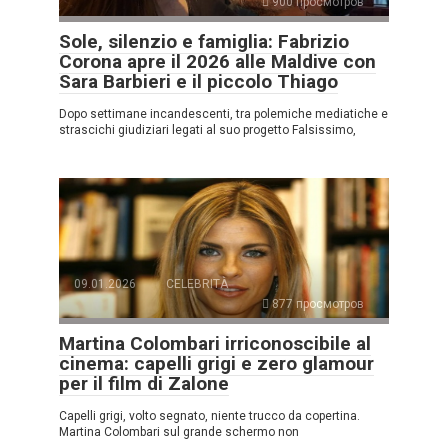
900 просмотров
Sole, silenzio e famiglia: Fabrizio
Corona apre il 2026 alle Maldive con
Sara Barbieri e il piccolo Thiago
Dopo settimane incandescenti, tra polemiche mediatiche e
strascichi giudiziari legati al suo progetto Falsissimo,
09.01.2026
CELEBRITÀ
877 просмотров
Martina Colombari irriconoscibile al
cinema: capelli grigi e zero glamour
per il film di Zalone
Capelli grigi, volto segnato, niente trucco da copertina.
Martina Colombari sul grande schermo non