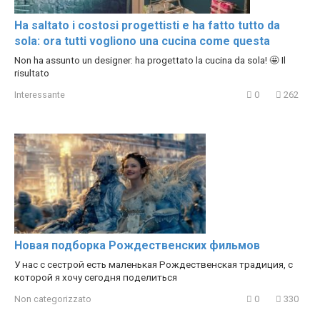
Ha saltato i costosi progettisti e ha fatto tutto da
sola: ora tutti vogliono una cucina come questa
Non ha assunto un designer: ha progettato la cucina da sola! 🤩 Il
risultato
Interessante
0
262
Новая подборка Рождественских фильмов
У нас с сестрой есть маленькая Рождественская традиция, с
которой я хочу сегодня поделиться
Non categorizzato
0
330