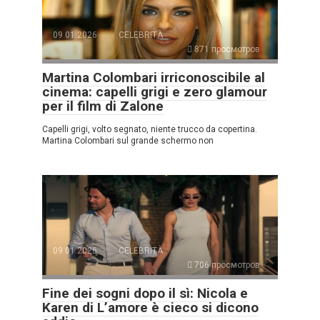
09.01.2026
CELEBRITÀ
871 просмотров
Martina Colombari irriconoscibile al
cinema: capelli grigi e zero glamour
per il film di Zalone
Capelli grigi, volto segnato, niente trucco da copertina.
Martina Colombari sul grande schermo non
09.01.2026
CELEBRITÀ
706 просмотров
Fine dei sogni dopo il sì: Nicola e
Karen di L’amore è cieco si dicono