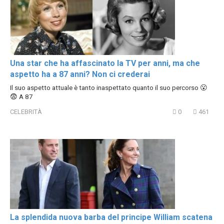
Una star che ha affascinato la TV per anni, ma che
aspetto ha a 87 anni? Non ci crederai
Il suo aspetto attuale è tanto inaspettato quanto il suo percorso 😮
😨 A 87
CELEBRITÀ
0
461
La splendida nuova barba del principe William scatena