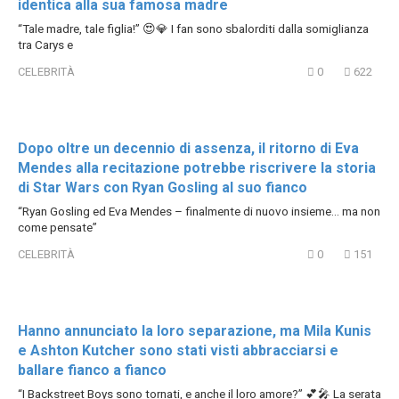
identica alla sua famosa madre
“Tale madre, tale figlia!” 😍💎 I fan sono sbalorditi dalla somiglianza
tra Carys e
CELEBRITÀ
0
622
Dopo oltre un decennio di assenza, il ritorno di Eva
Mendes alla recitazione potrebbe riscrivere la storia
di Star Wars con Ryan Gosling al suo fianco
“Ryan Gosling ed Eva Mendes – finalmente di nuovo insieme… ma non
come pensate”
CELEBRITÀ
0
151
Hanno annunciato la loro separazione, ma Mila Kunis
e Ashton Kutcher sono stati visti abbracciarsi e
ballare fianco a fianco
“I Backstreet Boys sono tornati, e anche il loro amore?” 💕🎤 La serata