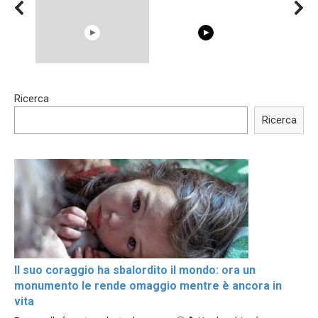
00:54
15:40
Ricerca
Shocking illusion - Pretty
Trying BOLLYWOOD
celebrities turn ugly!
Celebrities REAL MAKEUP
Ricerca
Hacks
Il suo coraggio ha sbalordito il mondo: ora un
monumento le rende omaggio mentre è ancora in
vita