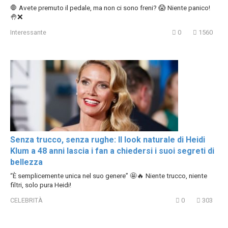
🛑 Avete premuto il pedale, ma non ci sono freni? 😱 Niente panico!
🤚❌
Interessante
0
1560
Senza trucco, senza rughe: Il look naturale di Heidi
Klum a 48 anni lascia i fan a chiedersi i suoi segreti di
bellezza
“È semplicemente unica nel suo genere” 🤩🔥 Niente trucco, niente
filtri, solo pura Heidi!
CELEBRITÀ
0
303