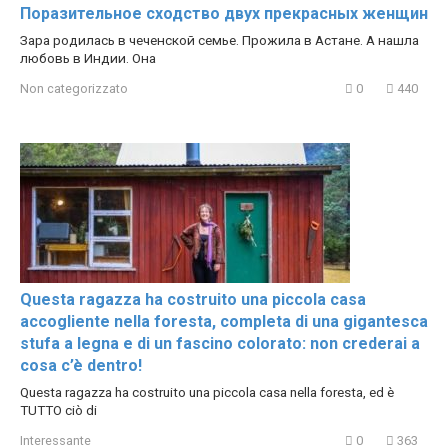
Поразительное сходство двух прекрасных женщин
Зара родилась в чеченской семье. Прожила в Астане. А нашла
любовь в Индии. Она
Non categorizzato
0
440
Questa ragazza ha costruito una piccola casa
accogliente nella foresta, completa di una gigantesca
stufa a legna e di un fascino colorato: non crederai a
cosa c’è dentro!
Questa ragazza ha costruito una piccola casa nella foresta, ed è
TUTTO ciò di
Interessante
0
363