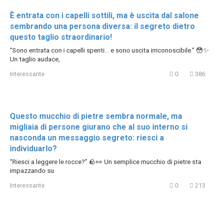
È entrata con i capelli sottili, ma è uscita dal salone
sembrando una persona diversa: il segreto dietro
questo taglio straordinario!
“Sono entrata con i capelli spenti… e sono uscita irriconoscibile.” 😳✨
Un taglio audace,
Interessante
0
386
Questo mucchio di pietre sembra normale, ma
migliaia di persone giurano che al suo interno si
nasconda un messaggio segreto: riesci a
individuarlo?
“Riesci a leggere le rocce?” 🪨👀 Un semplice mucchio di pietre sta
impazzando su
Interessante
0
213