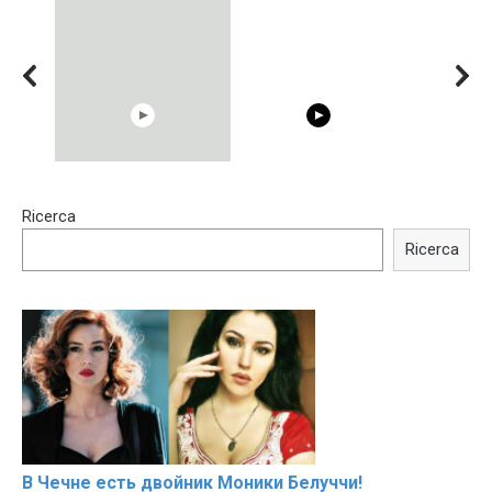
15:40
00:54
Ricerca
Trying BOLLYWOOD
Shocking illusion - Pretty
Celebrities REAL MAKEUP
celebrities turn ugly!
Ricerca
Hacks
В Чечне есть двойник Моники Белуччи!