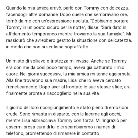
Quando la mia amica arrivò, parlò con Tommy con dolcezza,
facendogli altre domande. Dopo quelle che sembravano ore,
tornò da me con un’espressione risoluta. “Dobbiamo portare
Tommy in un posto sicuro per la notte”, disse. “Sarà dato in
affidamento temporaneo mentre troviamo la sua famiglia”. Mi
rassicurò che avrebbero gestito la situazione con delicatezza,
in modo che non si sentisse sopraffatto.
Un misto di sollievo e tristezza mi invase. Anche se Tommy
era con me da così poco tempo, aveva già catturato il mio
cuore. Nei giorni successivi, la mia amica mi tenne aggiornata.
Alla fine trovarono sua madre, Lisa, che lo aveva cercato
freneticamente. Dopo aver affrontato le sue stesse sfide, era
finalmente pronta a riaccoglierlo nella sua vita.
Il giorno del loro ricongiungimento è stato pieno di emozioni
crude. Sono rimasta in disparte, con le lacrime agli occhi,
mentre Lisa abbracciava Tommy con forza. Mi ringraziò per
essermi presa cura di lui e ci scambiammo i numeri di
telefono, promettendo di rimanere in contatto.