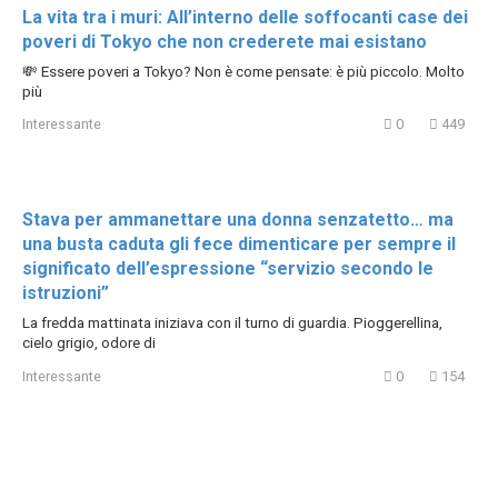
La vita tra i muri: All’interno delle soffocanti case dei
poveri di Tokyo che non crederete mai esistano
💸 Essere poveri a Tokyo? Non è come pensate: è più piccolo. Molto
più
Interessante
0
449
Stava per ammanettare una donna senzatetto… ma
una busta caduta gli fece dimenticare per sempre il
significato dell’espressione “servizio secondo le
istruzioni”
La fredda mattinata iniziava con il turno di guardia. Pioggerellina,
cielo grigio, odore di
Interessante
0
154