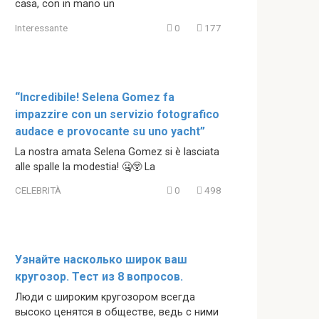
casa, con in mano un
Interessante
0
177
“Incredibile! Selena Gomez fa
impazzire con un servizio fotografico
audace e provocante su uno yacht”
La nostra amata Selena Gomez si è lasciata
alle spalle la modestia! 🤐😲 La
CELEBRITÀ
0
498
Узнайте насколько широк ваш
кругозор. Тест из 8 вопросов.
Люди с широким кругозором всегда
высоко ценятся в обществе, ведь с ними