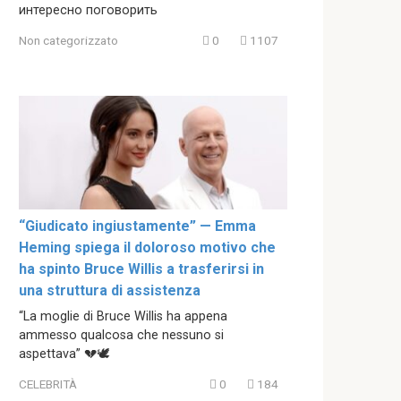
интересно поговорить
Non categorizzato
0
1107
“Giudicato ingiustamente” — Emma
Heming spiega il doloroso motivo che
ha spinto Bruce Willis a trasferirsi in
una struttura di assistenza
“La moglie di Bruce Willis ha appena
ammesso qualcosa che nessuno si
aspettava” 💔🕊️
CELEBRITÀ
0
184