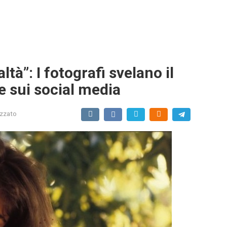
tà”: I fotografi svelano il
e sui social media
izzato