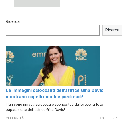
15:40
00:54
Ricerca
Trying BOLLYWOOD
Shocking illusion - Pretty
Celebrities REAL MAKEUP
celebrities turn ugly!
Ricerca
Hacks
Le immagini scioccanti dell’attrice Gina Davis
mostrano capelli incolti e piedi nudi!
I fan sono rimasti scioccati e sconcertati dalle recenti foto
paparazzate dell’attrice Gina Davis!
CELEBRITÀ
0
645