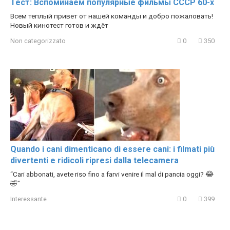
Тест: Вспоминаем популярные фильмы СССР 60-х
Всем теплый привет от нашей команды и добро пожаловать!
Новый кинотест готов и ждёт
Non categorizzato
0
350
Quando i cani dimenticano di essere cani: i filmati più
divertenti e ridicoli ripresi dalla telecamera
“Cari abbonati, avete riso fino a farvi venire il mal di pancia oggi? 😂
🤣”
Interessante
0
399