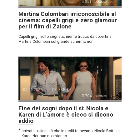
851 просмотров
Martina Colombari irriconoscibile al
cinema: capelli grigi e zero glamour
per il film di Zalone
Capelli grigi, volto segnato, niente trucco da copertina.
Martina Colombari sul grande schermo non
09.01.2026
CELEBRITÀ
704 просмотров
Fine dei sogni dopo il sì: Nicola e
Karen di L’amore è cieco si dicono
addio
È arrivata l’ufficialità che in molti temevano. Nicola Botticini
e Karen Norman non stanno