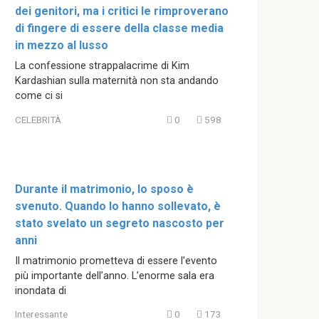
dei genitori, ma i critici le rimproverano
di fingere di essere della classe media
in mezzo al lusso
La confessione strappalacrime di Kim
Kardashian sulla maternità non sta andando
come ci si
CELEBRITÀ
0
598
Durante il matrimonio, lo sposo è
svenuto. Quando lo hanno sollevato, è
stato svelato un segreto nascosto per
anni
Il matrimonio prometteva di essere l’evento
più importante dell’anno. L’enorme sala era
inondata di
Interessante
0
173