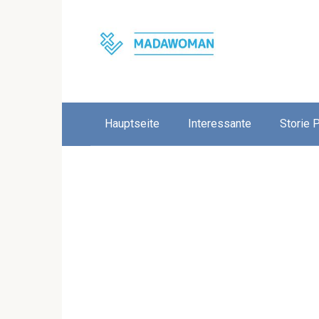
Skip
to
content
Hauptseite
Interessante
Storie 