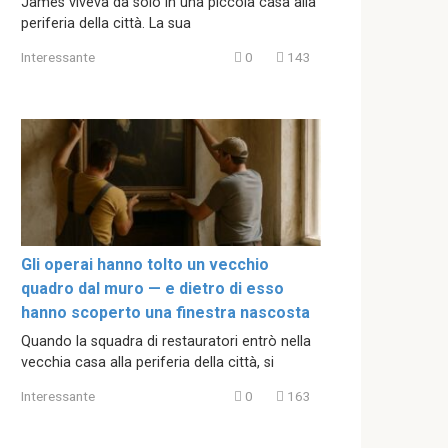
James viveva da solo in una piccola casa alla
periferia della città. La sua
Interessante
0
143
Gli operai hanno tolto un vecchio
quadro dal muro — e dietro di esso
hanno scoperto una finestra nascosta
Quando la squadra di restauratori entrò nella
vecchia casa alla periferia della città, si
Interessante
0
163