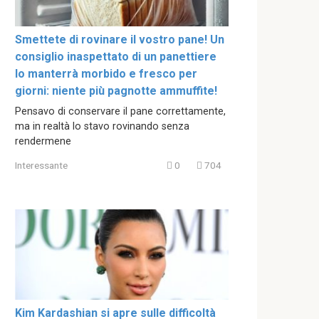
Smettete di rovinare il vostro pane! Un
consiglio inaspettato di un panettiere
lo manterrà morbido e fresco per
giorni: niente più pagnotte ammuffite!
Pensavo di conservare il pane correttamente,
ma in realtà lo stavo rovinando senza
rendermene
Interessante
0
704
Kim Kardashian si apre sulle difficoltà