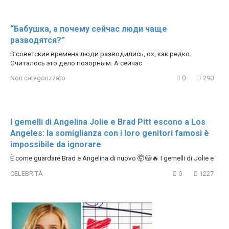
“Бабушка, а почему сейчас люди чаще
разводятся?”
В советские времена люди разводились, ох, как редко.
Считалось это дело позорным. А сейчас
Non categorizzato
0
290
I gemelli di Angelina Jolie e Brad Pitt escono a Los
Angeles: la somiglianza con i loro genitori famosi è
impossibile da ignorare
È come guardare Brad e Angelina di nuovo 🤯😳🔥 I gemelli di Jolie e
CELEBRITÀ
0
1227