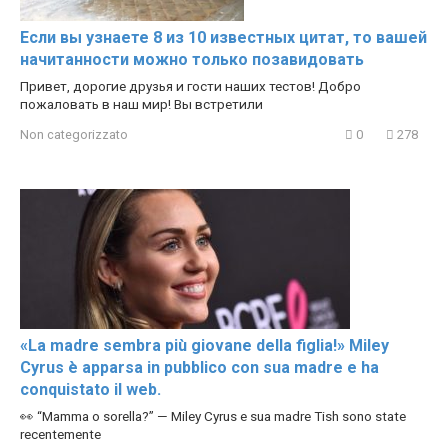
Если вы узнаете 8 из 10 известных цитат, то вашей
начитанности можно только позавидовать
Привет, дорогие друзья и гости наших тестов! Добро
пожаловать в наш мир! Вы встретили
Non categorizzato
0
278
«La madre sembra più giovane della figlia!» Miley
Cyrus è apparsa in pubblico con sua madre e ha
conquistato il web.
👀 “Mamma o sorella?” — Miley Cyrus e sua madre Tish sono state
recentemente