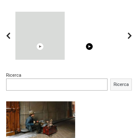
15:40
00:54
Ricerca
Trying BOLLYWOOD
Shocking illusion - Pretty
Celebrities REAL MAKEUP
celebrities turn ugly!
Ricerca
Hacks