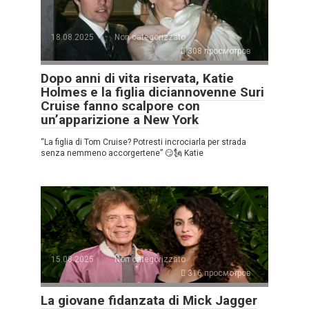
18.08.2025
Non categorizzato
308 просмотров
Dopo anni di vita riservata, Katie
Holmes e la figlia diciannovenne Suri
Cruise fanno scalpore con
un’apparizione a New York
“La figlia di Tom Cruise? Potresti incrociarla per strada
senza nemmeno accorgertene” 😏🗽 Katie
15.08.2025
Non categorizzato
316 просмотров
La giovane fidanzata di Mick Jagger