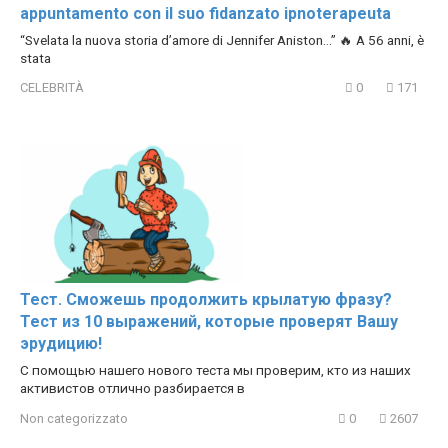
appuntamento con il suo fidanzato ipnoterapeuta
“Svelata la nuova storia d’amore di Jennifer Aniston…” 🔥 A 56 anni, è
stata
CELEBRITÀ
0
171
Тест. Сможешь продолжить крылатую фразу?
Тест из 10 выражений, которые проверят Вашу
эрудицию!
С помощью нашего нового теста мы проверим, кто из наших
активистов отлично разбирается в
Non categorizzato
0
2607