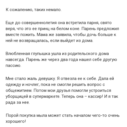
К сожалению, таких немало.
Еще до совершеннолетия она встретила парня, свято
веря, что это ее принц на белом коне. Парень предложил
вместе пожить. Мама же заявила, чтобы дочь больше к
ней не возвращалась, если выйдет из дома.
Влюбленная глупышка ушла из родительского дома
навсегда. Парень же через два года нашел себе другую
пассию.
Мне стало жаль девушку. Я отвезла ее к себе. Дала ей
одежду и ночлег, пока не смогли решить вопрос с
общежитием. Потом мои друзья помогли устроиться
уборщицей в супермаркете. Теперь она – кассир! И я так
рада за нее.
Порой покупка мыла может стать началом чего-то очень
хорошего!