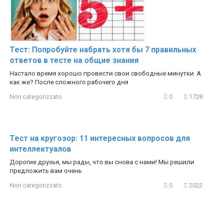
Тест: Попробуйте набрать хотя бы 7 правильных
ответов в тесте на общие знания
Настало время хорошо провести свои свободные минутки. А
как же? После сложного рабочего дня
Non categorizzato
0
1728
Тест на кругозор: 11 интересных вопросов для
интеллектуалов
Дорогие друзья, мы рады, что вы снова с нами! Мы решили
предложить вам очень
Non categorizzato
0
2022