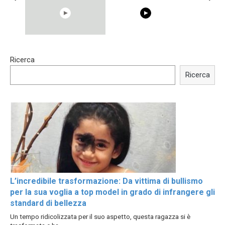
15:40
00:54
Ricerca
Trying BOLLYWOOD
Shocking illusion - Pretty
Celebrities REAL MAKEUP
celebrities turn ugly!
Ricerca
Hacks
L’incredibile trasformazione: Da vittima di bullismo
per la sua voglia a top model in grado di infrangere gli
standard di bellezza
Un tempo ridicolizzata per il suo aspetto, questa ragazza si è