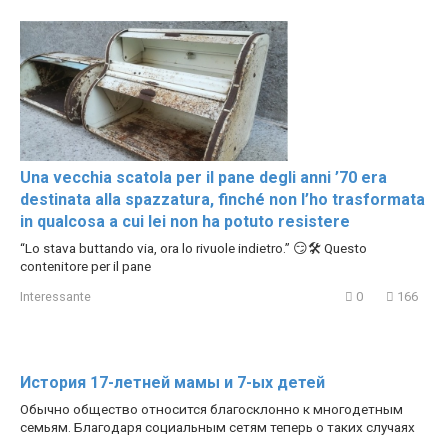
Una vecchia scatola per il pane degli anni ’70 era
destinata alla spazzatura, finché non l’ho trasformata
in qualcosa a cui lei non ha potuto resistere
“Lo stava buttando via, ora lo rivuole indietro.” 😏🛠️ Questo
contenitore per il pane
Interessante
0
166
История 17-летней мамы и 7-ых детей
Обычно общество относится благосклонно к многодетным
семьям. Благодаря социальным сетям теперь о таких случаях