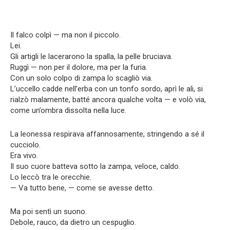
Il falco colpì — ma non il piccolo.
Lei.
Gli artigli le lacerarono la spalla, la pelle bruciava.
Ruggì — non per il dolore, ma per la furia.
Con un solo colpo di zampa lo scagliò via.
L’uccello cadde nell’erba con un tonfo sordo, aprì le ali, si
rialzò malamente, batté ancora qualche volta — e volò via,
come un’ombra dissolta nella luce.
La leonessa respirava affannosamente, stringendo a sé il
cucciolo.
Era vivo.
Il suo cuore batteva sotto la zampa, veloce, caldo.
Lo leccò tra le orecchie.
— Va tutto bene, — come se avesse detto.
Ma poi sentì un suono.
Debole, rauco, da dietro un cespuglio.