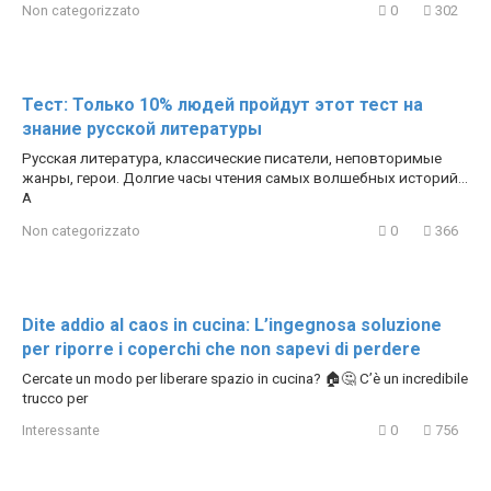
Non categorizzato
0
302
Тест: Только 10% людей пройдут этот тест на
знание русской литературы
Русская литература, классические писатели, неповторимые
жанры, герои. Долгие часы чтения самых волшебных историй…
А
Non categorizzato
0
366
Dite addio al caos in cucina: L’ingegnosa soluzione
per riporre i coperchi che non sapevi di perdere
Cercate un modo per liberare spazio in cucina? 🏠🤔 C’è un incredibile
trucco per
Interessante
0
756