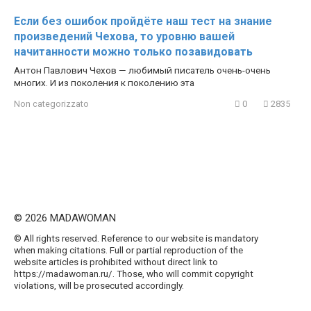
Если без ошибок пройдёте наш тест на знание
произведений Чехова, то уровню вашей
начитанности можно только позавидовать
Антон Павлович Чехов — любимый писатель очень-очень
многих. И из поколения к поколению эта
Non categorizzato
0
2835
© 2026 MADAWOMAN
© All rights reserved. Reference to our website is mandatory
when making citations. Full or partial reproduction of the
website articles is prohibited without direct link to
https://madawoman.ru/. Those, who will commit copyright
violations, will be prosecuted accordingly.