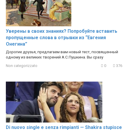
Уверены в своих знаниях? Попробуйте вставить
пропущенные слова в отрывки из “Евгения
Онегина”
Дорогие друзья, предлагаем вам новый тест, посвященный
одному из великих творений А.С.Пушкина. Вы сразу
Non categorizzato
0
376
Di nuovo single e senza rimpianti — Shakira stupisce