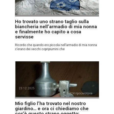
24.12.2025
Interessante
1.308 просмотров
Ho trovato uno strano taglio sulla
biancheria nell’armadio di mia nonna
e finalmente ho capito a cosa
servisse
Ricordo che quando ero piccola nell’armadio di mia nonna
c’erano dei vecchi copripiumini che
23.12.2025
Interessante
324 просмотров
Mio figlio l’ha trovato nel nostro
giardino… e ora ci chiediamo che
cos’è questo strano oggetto: