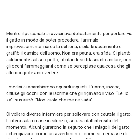
Mentre il personale si avvicinava delicatamente per portare via
il gatto in modo da poter procedere, l’animale
improvvisamente inarcò la schiena, sibilò bruscamente e
graffiò il camice dell’uomo. Non era paura, era sfida. Si piantò
saldamente sul suo petto, rifiutandosi di lasciarlo andare, con
gli occhi fiammeggianti come se percepisse qualcosa che gli
altri non potevano vedere.
I medici si scambiarono sguardi inquieti. L’uomo, invece,
chiuse gli occhi, con le lacrime che gli rigavano il viso. “Lei lo
sa”, sussurrò. “Non vuole che me ne vada”.
Ci vollero diverse infermiere per sollevare con cautela il gatto.
L’intera sala rimase in silenzio, scossa dall’intensità del
momento. Alcuni giurarono in seguito che i miagolii del gatto
echeggiavano come un avvertimento, come se cercasse di