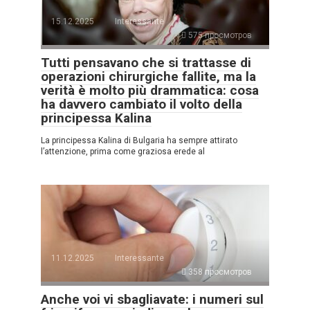
15.12.2025
Interessante
575 просмотров
Tutti pensavano che si trattasse di
operazioni chirurgiche fallite, ma la
verità è molto più drammatica: cosa
ha davvero cambiato il volto della
principessa Kalina
La principessa Kalina di Bulgaria ha sempre attirato
l’attenzione, prima come graziosa erede al
11.12.2025
Interessante
358 просмотров
Anche voi vi sbagliavate: i numeri sul