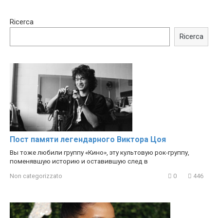
15:40
00:54
Ricerca
Trying BOLLYWOOD
Shocking illusion - Pretty
Celebrities REAL MAKEUP
celebrities turn ugly!
Ricerca
Hacks
Пост памяти легендарного Виктора Цоя
Вы тоже любили группу «Кино», эту культовую рок-группу,
поменявшую историю и оставившую след в
Non categorizzato
0
446