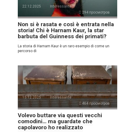
22.12.2025
Interessante
294 просмотров
Non si è rasata e così è entrata nella
storia! Chi è Harnam Kaur, la star
barbuta del Guinness dei primati?
La storia di Harnam Kaur è un raro esempio di come un
percorso di
15.12.2025
Interessante
464 просмотров
Volevo buttare via questi vecchi
comodini… ma guardate che
capolavoro ho realizzato