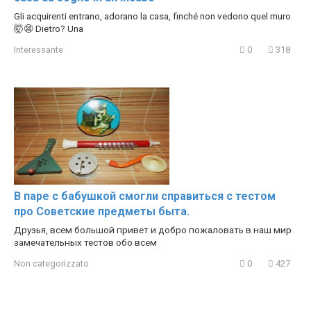
Gli acquirenti entrano, adorano la casa, finché non vedono quel muro
🤯😨 Dietro? Una
Interessante
0
318
В паре с бабушкой смогли справиться с тестом
про Советские предметы быта.
Друзья, всем большой привет и добро пожаловать в наш мир
замечательных тестов обо всем
Non categorizzato
0
427