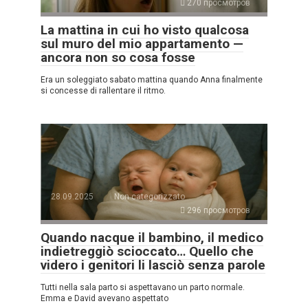
270 просмотров
La mattina in cui ho visto qualcosa
sul muro del mio appartamento —
ancora non so cosa fosse
Era un soleggiato sabato mattina quando Anna finalmente
si concesse di rallentare il ritmo.
28.09.2025
Non categorizzato
296 просмотров
Quando nacque il bambino, il medico
indietreggiò scioccato… Quello che
videro i genitori li lasciò senza parole
Tutti nella sala parto si aspettavano un parto normale.
Emma e David avevano aspettato