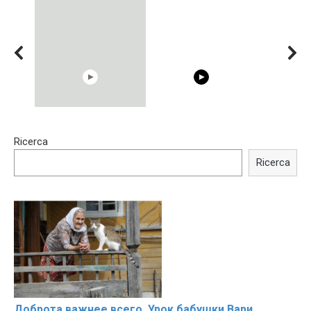
15:40
00:54
Ricerca
Trying BOLLYWOOD
Shocking illusion - Pretty
Celebrities REAL MAKEUP
celebrities turn ugly!
Ricerca
Hacks
Доброта важнее всего. Урок бабушки Вари