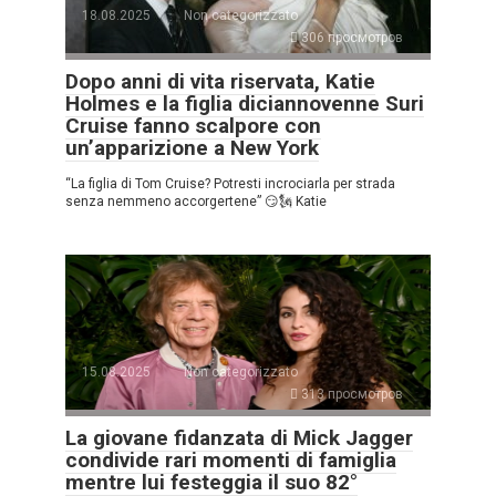
18.08.2025
Non categorizzato
306 просмотров
Dopo anni di vita riservata, Katie
Holmes e la figlia diciannovenne Suri
Cruise fanno scalpore con
un’apparizione a New York
“La figlia di Tom Cruise? Potresti incrociarla per strada
senza nemmeno accorgertene” 😏🗽 Katie
15.08.2025
Non categorizzato
313 просмотров
La giovane fidanzata di Mick Jagger
condivide rari momenti di famiglia
mentre lui festeggia il suo 82°