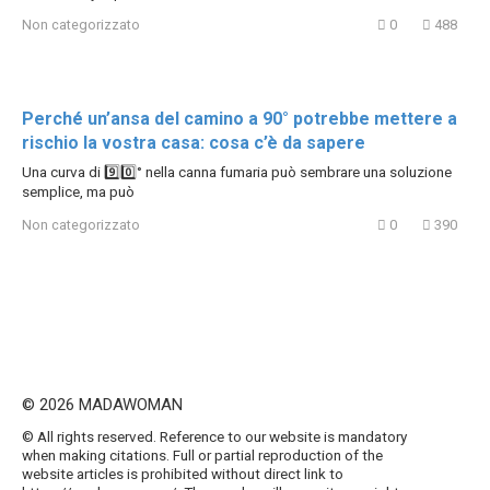
Non categorizzato
0
488
Perché un’ansa del camino a 90° potrebbe mettere a
rischio la vostra casa: cosa c’è da sapere
Una curva di 9️⃣0️⃣° nella canna fumaria può sembrare una soluzione
semplice, ma può
Non categorizzato
0
390
© 2026 MADAWOMAN
© All rights reserved. Reference to our website is mandatory
when making citations. Full or partial reproduction of the
website articles is prohibited without direct link to