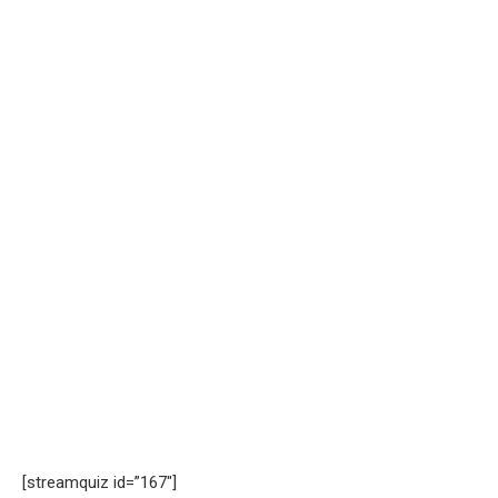
[streamquiz id=”167″]