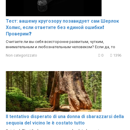
Тест: вашему кругозору позавидует сам Шерлок
Холмс, если ответите без единой ошибки❗
Проверим❓
Считаете ли вы себя всесторонне развитым, чутким,
внимательным и любознательным человеком? Если да, то
Non categorizzato
0
1396
Il tentativo disperato di una donna di sbarazzarsi della
sequoia del vicino le è costato tutto