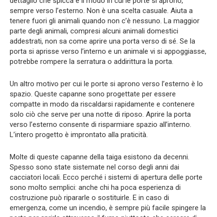
dettaglio che spicca è il modo in cui le porte si aprono,
sempre verso l’esterno. Non è una scelta casuale. Aiuta a
tenere fuori gli animali quando non c’è nessuno. La maggior
parte degli animali, compresi alcuni animali domestici
addestrati, non sa come aprire una porta verso di sé. Se la
porta si aprisse verso l’interno e un animale vi si appoggiasse,
potrebbe rompere la serratura o addirittura la porta.
Un altro motivo per cui le porte si aprono verso l’esterno è lo
spazio. Queste capanne sono progettate per essere
compatte in modo da riscaldarsi rapidamente e contenere
solo ciò che serve per una notte di riposo. Aprire la porta
verso l’esterno consente di risparmiare spazio all’interno.
L’intero progetto è improntato alla praticità.
Molte di queste capanne della taiga esistono da decenni.
Spesso sono state sistemate nel corso degli anni dai
cacciatori locali. Ecco perché i sistemi di apertura delle porte
sono molto semplici: anche chi ha poca esperienza di
costruzione può ripararle o sostituirle. E in caso di
emergenza, come un incendio, è sempre più facile spingere la