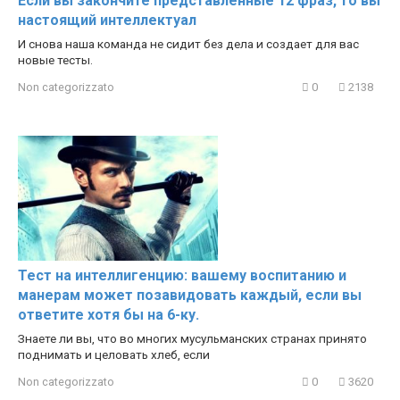
Если вы закончите представленные 12 фраз, то вы
настоящий интеллектуал
И снова наша команда не сидит без дела и создает для вас
новые тесты.
Non categorizzato
0
2138
Тест на интеллигенцию: вашему воспитанию и
манерам может позавидовать каждый, если вы
ответите хотя бы на 6-ку.
Знаете ли вы, что во многих мусульманских странах принято
поднимать и целовать хлеб, если
Non categorizzato
0
3620