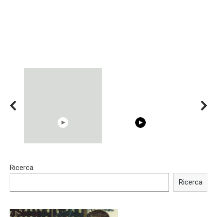
15:40
00:54
Ricerca
Trying BOLLYWOOD
Shocking illusion - Pretty
Celebrities REAL MAKEUP
celebrities turn ugly!
Ricerca
Hacks