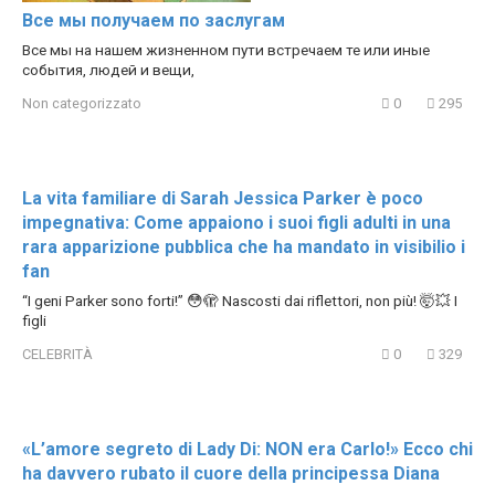
Все мы получаем по заслугам
Все мы на нашем жизненном пути встречаем те или иные
события, людей и вещи,
Non categorizzato
0
295
La vita familiare di Sarah Jessica Parker è poco
impegnativa: Come appaiono i suoi figli adulti in una
rara apparizione pubblica che ha mandato in visibilio i
fan
“I geni Parker sono forti!” 😳🫣 Nascosti dai riflettori, non più! 🤯💥 I
figli
CELEBRITÀ
0
329
«L’amore segreto di Lady Di: NON era Carlo!» Ecco chi
ha davvero rubato il cuore della principessa Diana