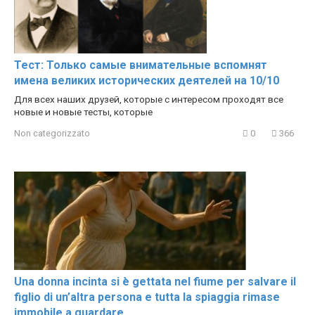
Тест: Только самые внимательные вспомнят
имена великих исторических деятелей на 10/10
Для всех наших друзей, которые с интересом проходят все
новые и новые тесты, которые
Non categorizzato
0
366
Una donna incinta si è gettata nel fiume per salvare il
figlio di un’altra persona e tutta la spiaggia rimase
immobile a guardare