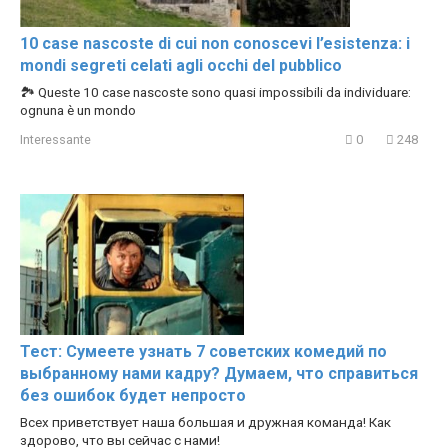
10 case nascoste di cui non conoscevi l’esistenza: i
mondi segreti celati agli occhi del pubblico
🏞️ Queste 10 case nascoste sono quasi impossibili da individuare:
ognuna è un mondo
Interessante
0
248
Тест: Сумеете узнать 7 советских комедий по
выбранному нами кадру? Думаем, что справиться
без ошибок будет непросто
Всех приветствует наша большая и дружная команда! Как
здорово, что вы сейчас с нами!