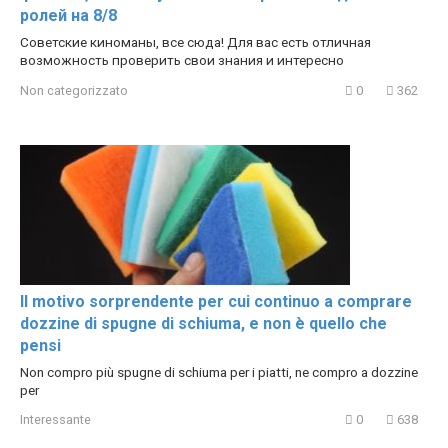
ролей на 8/8
Советские киноманы, все сюда! Для вас есть отличная
возможность проверить свои знания и интересно
Non categorizzato
0
362
Il motivo sorprendente per cui continuo a comprare
dozzine di spugne di schiuma, e non è quello che
pensi
Non compro più spugne di schiuma per i piatti, ne compro a dozzine
per
Interessante
0
638