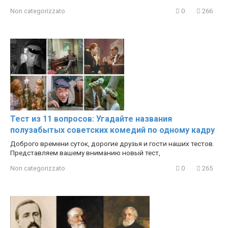
Non categorizzato
0
266
Тест из 11 вопросов: Угадайте названия
полузабытых советских комедий по одному кадру
Доброго времени суток, дорогие друзья и гости наших тестов.
Представляем вашему вниманию новый тест,
Non categorizzato
0
265