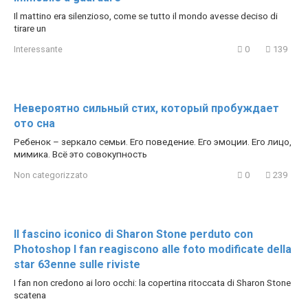
Il mattino era silenzioso, come se tutto il mondo avesse deciso di
tirare un
Interessante
0
139
Невероятно сильный стих, который пробуждает
ото сна
Ребенок – зеркало семьи. Его поведение. Его эмоции. Его лицо,
мимика. Всё это совокупность
Non categorizzato
0
239
Il fascino iconico di Sharon Stone perduto con
Photoshop I fan reagiscono alle foto modificate della
star 63enne sulle riviste
I fan non credono ai loro occhi: la copertina ritoccata di Sharon Stone
scatena