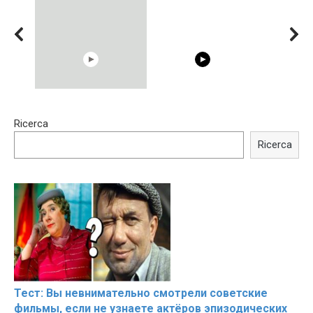
00:54
15:40
Ricerca
Shocking illusion - Pretty
Trying BOLLYWOOD
celebrities turn ugly!
Celebrities REAL MAKEUP
Ricerca
Hacks
Тест: Вы невнимательно смотрели советские
фильмы, если не узнаете актёров эпизодических