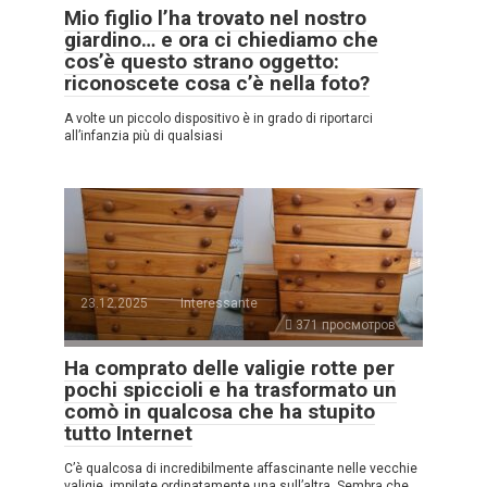
Mio figlio l’ha trovato nel nostro
giardino… e ora ci chiediamo che
cos’è questo strano oggetto:
riconoscete cosa c’è nella foto?
A volte un piccolo dispositivo è in grado di riportarci
all’infanzia più di qualsiasi
23.12.2025
Interessante
371 просмотров
Ha comprato delle valigie rotte per
pochi spiccioli e ha trasformato un
comò in qualcosa che ha stupito
tutto Internet
C’è qualcosa di incredibilmente affascinante nelle vecchie
valigie, impilate ordinatamente una sull’altra. Sembra che