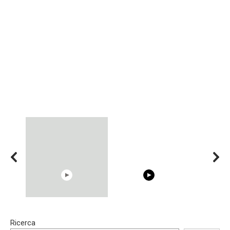
00:54
15:40
Ricerca
Shocking illusion - Pretty
Trying BOLLYWOOD