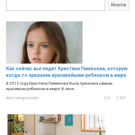
celebrities turn ugly!
Celebrities REAL MAKEUP
Ricerca
Hacks
Как сейчас выглядит Кристина Пименова, которую
когда-то признали красивейшим ребенком в мире
В 2015 году Кристина Пименова была признана самым
красивым ребенком в мире. В свои
Non categorizzato
0
337