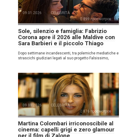
09.01.2026
CELEBRITÀ
899 просмотров
Sole, silenzio e famiglia: Fabrizio
Corona apre il 2026 alle Maldive con
Sara Barbieri e il piccolo Thiago
Dopo settimane incandescenti, tra polemiche mediatiche e
strascichi giudiziari legati al suo progetto Falsissimo,
09.01.2026
CELEBRITÀ
876 просмотров
Martina Colombari irriconoscibile al
cinema: capelli grigi e zero glamour
per il film di Zalone