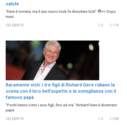
salute
“Kate è tornata, ma il suo nuovo look fa discutere tutti” 😳👀 Dopo
mesi
CELEBRITÀ
0
174
Raramente visti: i tre figli di Richard Gere rubano la
scena con il loro bell’aspetto e la somiglianza con il
famoso papà
“Pochi hanno visto i suoi figli, fino ad ora.” Richard Gere è diventato
papà
CELEBRITÀ
0
208