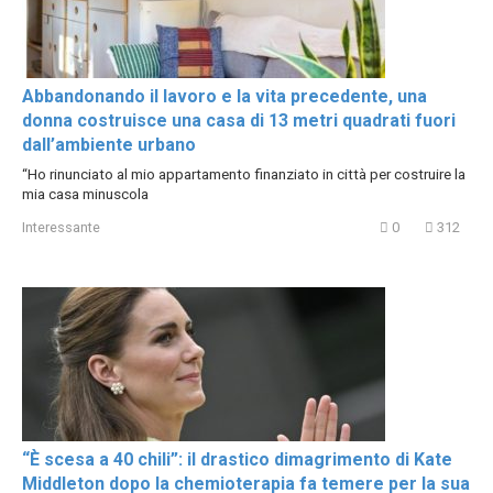
Abbandonando il lavoro e la vita precedente, una
donna costruisce una casa di 13 metri quadrati fuori
dall’ambiente urbano
“Ho rinunciato al mio appartamento finanziato in città per costruire la
mia casa minuscola
Interessante
0
312
“È scesa a 40 chili”: il drastico dimagrimento di Kate
Middleton dopo la chemioterapia fa temere per la sua