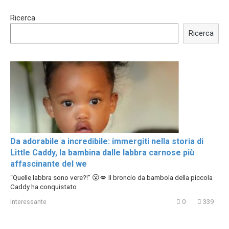
15:40
00:54
Ricerca
Trying BOLLYWOOD
Shocking illusion - Pretty
Celebrities REAL MAKEUP
celebrities turn ugly!
Ricerca
Hacks
Da adorabile a incredibile: immergiti nella storia di
Little Caddy, la bambina dalle labbra carnose più
affascinante del we
“Quelle labbra sono vere?!” 😮💋 Il broncio da bambola della piccola
Caddy ha conquistato
Interessante
0
339