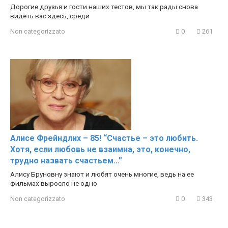
Дорогие друзья и гости наших тестов, мы так рады снова
видеть вас здесь, среди
Non categorizzato
0
261
Алисе Фрейндлих – 85! “Счастье – это любить.
Хотя, если любовь не взаимна, это, конечно,
трудно назвать счастьем…”
Алису Бруновну знают и любят очень многие, ведь на ее
фильмах выросло не одно
Non categorizzato
0
343