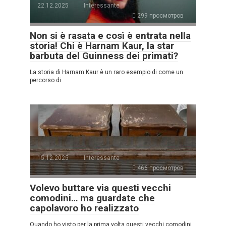
22.12.2025
Interessante
299 просмотров
Non si è rasata e così è entrata nella
storia! Chi è Harnam Kaur, la star
barbuta del Guinness dei primati?
La storia di Harnam Kaur è un raro esempio di come un
percorso di
15.12.2025
Interessante
466 просмотров
Volevo buttare via questi vecchi
comodini… ma guardate che
capolavoro ho realizzato
Quando ho visto per la prima volta questi vecchi comodini