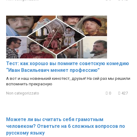
Тест: как хорошо вы помните советскую комедию
“Иван Васильевич меняет профессию”
А вот и наш новенький кинотест, друзья! На сей раз мы решили
вспомнить прекрасную
Non categorizzato
0
427
Можете ли вы считать себя грамотным
человеком? Ответьте на 6 сложных вопросов по
русскому языку