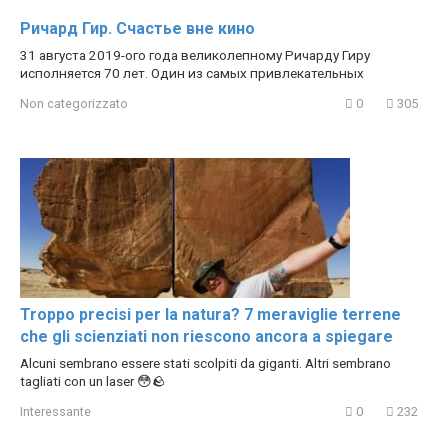
Ричард Гир. Счастье вне кино
31 августа 2019-ого года великолепному Ричарду Гиру
исполняется 70 лет. Один из самых привлекательных
Non categorizzato
0
305
Troppo precisi per la natura? 7 meraviglie terrene
che gli scienziati non riescono ancora a spiegare
Alcuni sembrano essere stati scolpiti da giganti. Altri sembrano
tagliati con un laser 😳🪨
Interessante
0
232