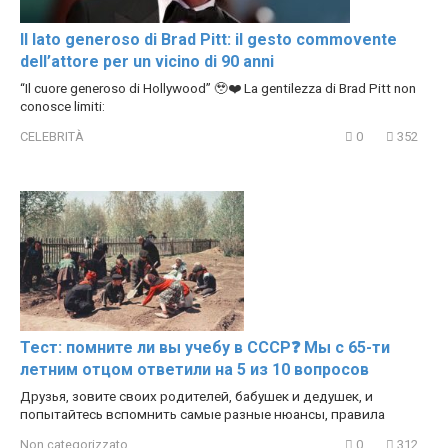
Il lato generoso di Brad Pitt: il gesto commovente
dell’attore per un vicino di 90 anni
“Il cuore generoso di Hollywood” 🥹❤️ La gentilezza di Brad Pitt non
conosce limiti:
CELEBRITÀ
0
352
Тест: помните ли вы учебу в СССР❓ Мы с 65-ти
летним отцом ответили на 5 из 10 вопросов
Друзья, зовите своих родителей, бабушек и дедушек, и
попытайтесь вспомнить самые разные нюансы, правила
Non categorizzato
0
312