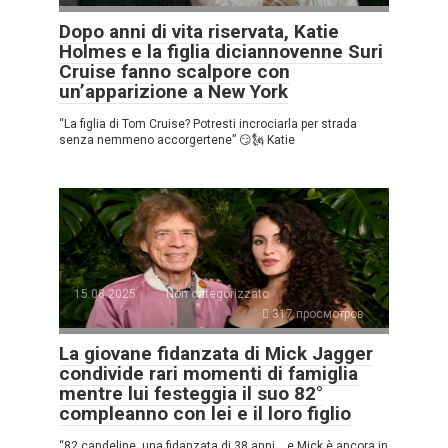
Dopo anni di vita riservata, Katie
Holmes e la figlia diciannovenne Suri
Cruise fanno scalpore con
un’apparizione a New York
“La figlia di Tom Cruise? Potresti incrociarla per strada
senza nemmeno accorgertene” 😏🗽 Katie
15.08.2025
Non categorizzato
317 просмотров
La giovane fidanzata di Mick Jagger
condivide rari momenti di famiglia
mentre lui festeggia il suo 82°
compleanno con lei e il loro figlio
“82 candeline, una fidanzata di 38 anni… e Mick è ancora in