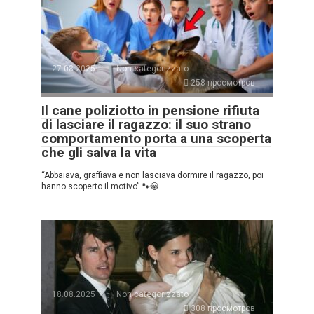
27.08.2025
Non categorizzato
258 просмотров
Il cane poliziotto in pensione rifiuta
di lasciare il ragazzo: il suo strano
comportamento porta a una scoperta
che gli salva la vita
“Abbaiava, graffiava e non lasciava dormire il ragazzo, poi
hanno scoperto il motivo” 🐾😳
18.08.2025
Non categorizzato
308 просмотров