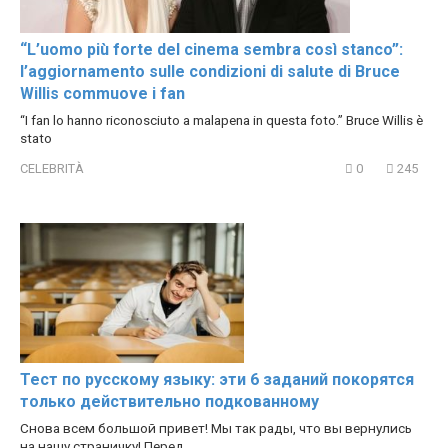
“L’uomo più forte del cinema sembra così stanco”:
l’aggiornamento sulle condizioni di salute di Bruce
Willis commuove i fan
“I fan lo hanno riconosciuto a malapena in questa foto.” Bruce Willis è
stato
CELEBRITÀ
0
245
Тест по русскому языку: эти 6 заданий покорятся
только действительно подкованному
Снова всем большой привет! Мы так рады, что вы вернулись
на нашу страничку! Перед