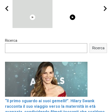
00:54
15:40
Ricerca
Shocking illusion - Pretty
Trying BOLLYWOOD
celebrities turn ugly!
Celebrities REAL MAKEUP
Ricerca
Hacks
“Il primo sguardo ai suoi gemelli!”. Hilary Swank
racconta il suo viaggio verso la maternità in età
avanzata, condividendo filmati toccanti che scaldano