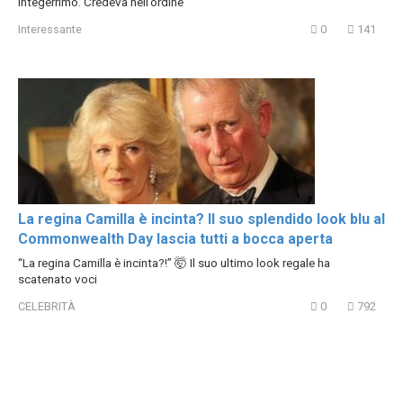
integerrimo. Credeva nell’ordine
Interessante
0
141
La regina Camilla è incinta? Il suo splendido look blu al
Commonwealth Day lascia tutti a bocca aperta
“La regina Camilla è incinta?!” 🤯 Il suo ultimo look regale ha
scatenato voci
CELEBRITÀ
0
792