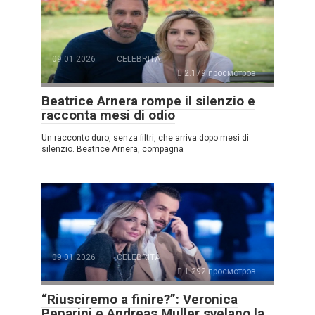
09.01.2026
CELEBRITÀ
2.179 просмотров
Beatrice Arnera rompe il silenzio e
racconta mesi di odio
Un racconto duro, senza filtri, che arriva dopo mesi di
silenzio. Beatrice Arnera, compagna
09.01.2026
CELEBRITÀ
1.292 просмотров
“Riusciremo a finire?”: Veronica
Peparini e Andreas Muller svelano la