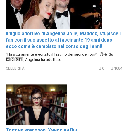
Il figlio adottivo di Angelina Jolie, Maddox, stupisce i
fan con il suo aspetto affascinante 19 anni dopo:
ecco come è cambiato nel corso degli anni!
“Ha sicuramente ereditato il fascino dei suoi genitori!”. 😍🔥 Su
2️⃣0️⃣0️⃣1️⃣, Angelina ha adottato
CELEBRITÀ
0
1084
Тест на кругозор. Умнее ли Вы