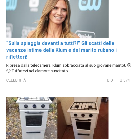
“Sulla spiaggia davanti a tutti?!” Gli scatti delle
vacanze intime della Klum e del marito rubano i
riflettori!
Ripresa dalla telecamera: Klum abbracciata al suo giovane marito!. 😲
🫢 Tuffatevi nel clamore suscitato
CELEBRITÀ
0
574