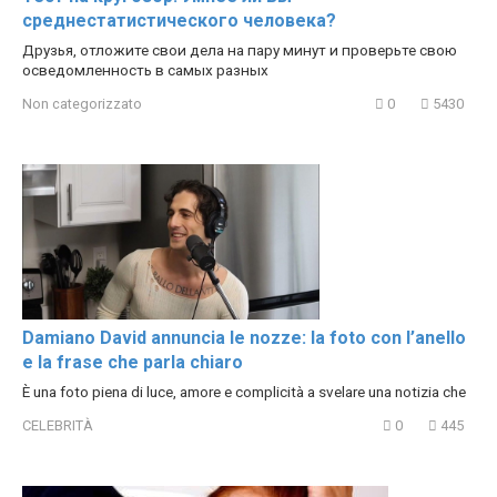
среднестатистического человека?
Друзья, отложите свои дела на пару минут и проверьте свою
осведомленность в самых разных
Non categorizzato
0
5430
Damiano David annuncia le nozze: la foto con l’anello
e la frase che parla chiaro
È una foto piena di luce, amore e complicità a svelare una notizia che
CELEBRITÀ
0
445