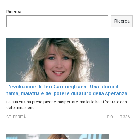
15:40
00:54
Ricerca
Trying BOLLYWOOD
Shocking illusion - Pretty
Celebrities REAL MAKEUP
celebrities turn ugly!
Ricerca
Hacks
L’evoluzione di Teri Garr negli anni: Una storia di
fama, malattia e del potere duraturo della speranza
La sua vita ha preso pieghe inaspettate, ma lei le ha affrontate con
determinazione
CELEBRITÀ
0
336