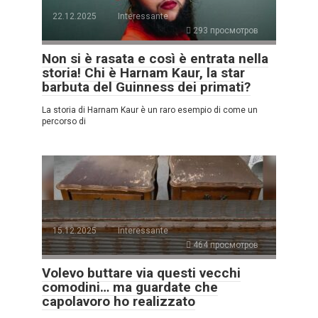
22.12.2025
Interessante
293 просмотров
Non si è rasata e così è entrata nella
storia! Chi è Harnam Kaur, la star
barbuta del Guinness dei primati?
La storia di Harnam Kaur è un raro esempio di come un
percorso di
15.12.2025
Interessante
464 просмотров
Volevo buttare via questi vecchi
comodini… ma guardate che
capolavoro ho realizzato