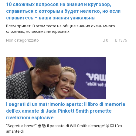
10 сложных вопросов на знания и кругозор,
справиться с которыми будет нелегко, но если
справитесь – ваши знания уникальны
Всем привет. В этом тесте на общие знания очень много
сложных, но весьма интересных
Non categorizzato
0
1376
I segreti di un matrimonio aperto: Il libro di memorie
dell’ex amante di Jada Pinkett Smith promette
rivelazioni esplosive
“Segreti a breve!” 🍿📚 Il passato di Will Smith riemerge! 📖💥 L’ex
amante di