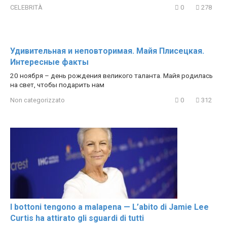
CELEBRITÀ
0
278
Удивительная и неповторимая. Майя Плисецкая.
Интересные факты
20 ноября – день рождения великого таланта. Майя родилась
на свет, чтобы подарить нам
Non categorizzato
0
312
I bottoni tengono a malapena — L’abito di Jamie Lee
Curtis ha attirato gli sguardi di tutti