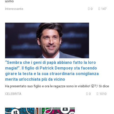
uomo
Interessante
0
147
“Sembra che i geni di papà abbiano fatto la loro
magia!”. Il figlio di Patrick Dempsey sta facendo
girare la testa e la sua straordinaria somiglianza
merita un’occhiata più da vicino
Ha presentato suo figlio e ora le ragazze sono in visibilio! 😮💘 Si dice
CELEBRITÀ
0
1010