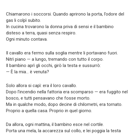
Chiamarono i soccorsi. Quando aprirono la porta, l’odore del
gas li colpì subito.
In cucina trovarono la donna priva di sensi e il bambino
disteso a terra, quasi senza respiro.
Ogni minuto contava.
Il cavallo era fermo sulla soglia mentre li portavano fuori.
Nitrì piano — a lungo, tremando con tutto il corpo.
Il bambino aprì gli occhi, girò la testa e sussurrò:
— È la mia… è venuta?
Solo allora si capì: era il loro cavallo.
Dopo l’incendio nella fattoria era scomparso — era fuggito nel
bosco, e tutti pensavano che fosse morto.
Ma in qualche modo, dopo decine di chilometri, era tornato.
Proprio a quella casa. Proprio in quel giorno.
Da allora, ogni mattina, il bambino esce nel cortile.
Porta una mela, la accarezza sul collo, e lei poggia la testa