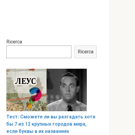
Ricerca
Ricerca
Тест: Сможете ли вы разгадать хотя
бы 7 из 12 крупных городов мира,
если буквы в их названиях