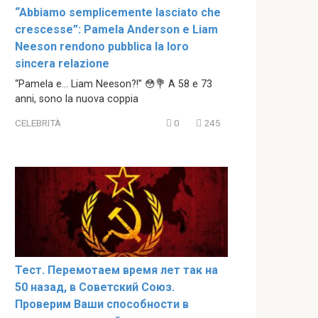
“Abbiamo semplicemente lasciato che
crescesse”: Pamela Anderson e Liam
Neeson rendono pubblica la loro
sincera relazione
“Pamela e… Liam Neeson?!” 😳💐 A 58 e 73
anni, sono la nuova coppia
CELEBRITÀ
0
245
Тест. Перемотаем время лет так на
50 назад, в Советский Союз.
Проверим Ваши способности в