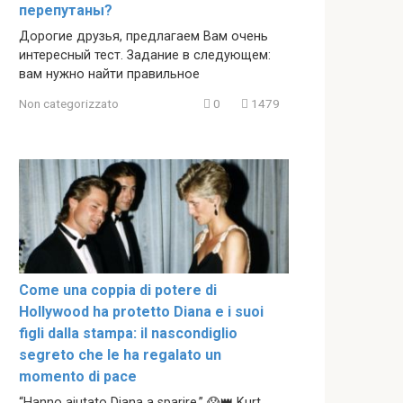
перепутаны?
Дорогие друзья, предлагаем Вам очень
интересный тест. Задание в следующем:
вам нужно найти правильное
Non categorizzato
0
1479
Come una coppia di potere di
Hollywood ha protetto Diana e i suoi
figli dalla stampa: il nascondiglio
segreto che le ha regalato un
momento di pace
“Hanno aiutato Diana a sparire.” 😱👑 Kurt