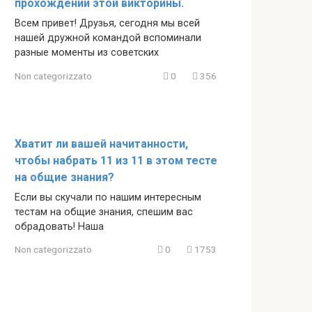
прохождении этой викторины.
Всем привет! Друзья, сегодня мы всей
нашей дружной командой вспоминали
разные моменты из советских
Non categorizzato
0
356
Хватит ли вашей начитанности,
чтобы набрать 11 из 11 в этом тесте
на общие знания?
Если вы скучали по нашим интересным
тестам на общие знания, спешим вас
обрадовать! Наша
Non categorizzato
0
1753