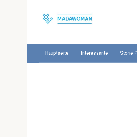
Skip
to
content
Hauptseite
Interessante
Storie 