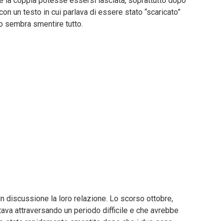
e la coppia potesse essersi lasciata, soprattutto dopo
n un testo in cui parlava di essere stato “scaricato”
o sembra smentire tutto.
n discussione la loro relazione. Lo scorso ottobre,
tava attraversando un periodo difficile e che avrebbe