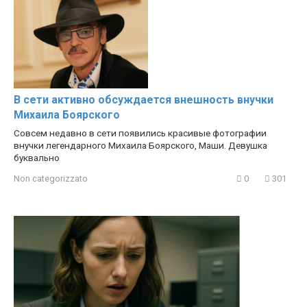
В сети активно обсуждается внешность внучки
Михаила Боярского
Совсем недавно в сети появились красивые фотографии
внучки легендарного Михаила Боярского, Маши. Девушка
буквально
Non categorizzato
0
301