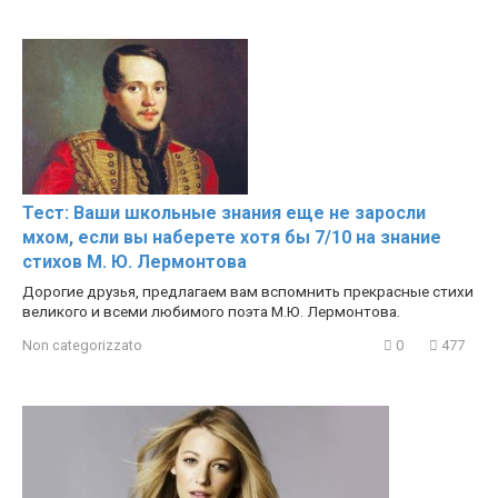
Тест: Ваши школьные знания еще не заросли
мхом, если вы наберете хотя бы 7/10 на знание
стихов М. Ю. Лермонтова
Дорогие друзья, предлагаем вам вспомнить прекрасные стихи
великого и всеми любимого поэта М.Ю. Лермонтова.
Non categorizzato
0
477