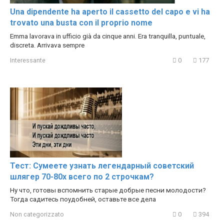
Una dipendente ha aperto il cassetto del capo e vi ha
trovato una busta con il proprio nome
Emma lavorava in ufficio già da cinque anni. Era tranquilla, puntuale,
discreta. Arrivava sempre
Interessante
0
177
Тест: Сумеете узнать легендарный советский
шлягер 70-80х всего по 2 строчкам?
Ну что, готовы вспомнить старые добрые песни молодости?
Тогда садитесь поудобней, оставьте все дела
Non categorizzato
0
394