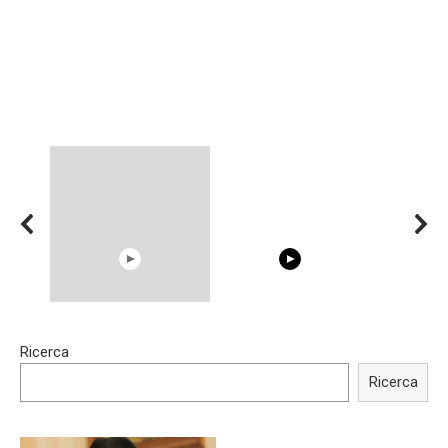
15:40
00:54
Ricerca
Trying BOLLYWOOD
Shocking illusion - Pretty
Celebrities REAL MAKEUP
celebrities turn ugly!
Ricerca
Hacks