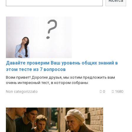
Ricerca
Hacks
Давайте проверим Ваш уровень общих знаний в
этом тесте из 7 вопросов
Всем привет! Дорогие друзья, мы хотим предложить вам
очень интересный тест, в котором собраны
Non categorizzato
0
1680