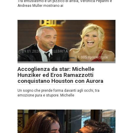
Tra entusiasmo e un pizzico di ansia, Veronica Peparini e
Andreas Muller mostrano ai
09.01.2026
CELEBRITÀ
1.005 просмотров
Accoglienza da star: Michelle
Hunziker ed Eros Ramazzotti
conquistano Houston con Aurora
Un sogno che prende forma davanti agli occhi, tra
emozione pura e stupore. Michelle