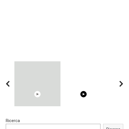
00:54
15:40
Ricerca
Shocking illusion - Pretty
Trying BOLLYWOOD
celebrities turn ugly!
Celebrities REAL MAKEUP