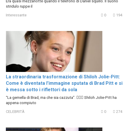
Era quasi mezzanotte quando il telefono di Daniel squillò. Il suono
stridulo ruppe il
Interessante
0
194
La straordinaria trasformazione di Shiloh Jolie-Pitt:
Come è diventata l’immagine sputata di Brad Pitt e si
è messa sotto i riflettori da sola
“La gemella di Brad, ma che sia cazzuta”. 😮‍💨🔥 Shiloh Jolie-Pitt ha
appena compiuto
CELEBRITÀ
0
274