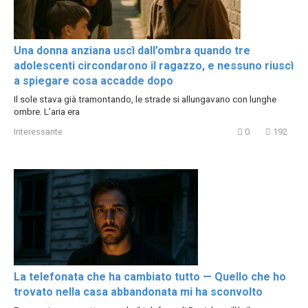
Una donna anziana uscì dall’ombra quando tre
adolescenti circondarono il ragazzo, e nessuno riuscì
a spiegare cosa accadde dopo
Il sole stava già tramontando, le strade si allungavano con lunghe
ombre. L’aria era
Interessante
0
192
La telefonata che ha cambiato tutto — Quello che ho
trovato nella casa abbandonata mi ha sconvolto