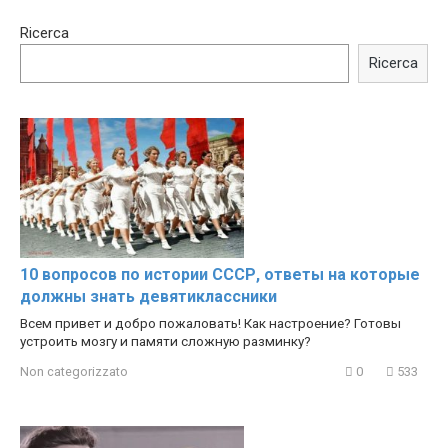
15:40
00:54
Ricerca
Trying BOLLYWOOD
Shocking illusion - Pretty
Celebrities REAL MAKEUP
celebrities turn ugly!
Ricerca
Hacks
10 вопросов по истории СССР, ответы на которые
должны знать девятиклассники
Всем привет и добро пожаловать! Как настроение? Готовы
устроить мозгу и памяти сложную разминку?
Non categorizzato
0
533