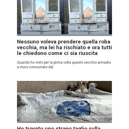
24.12.2025
Interessante
637 просмотров
Nessuno voleva prendere quella roba
vecchia, ma lei ha rischiato e ora tutti
le chiedono come ci sia riuscita
Quando ho visto per la prima volta questo vecchio armadio
a muro consumato dal
24.12.2025
Interessante
1.309 просмотров
Ho trovato uno strano taglio sulla