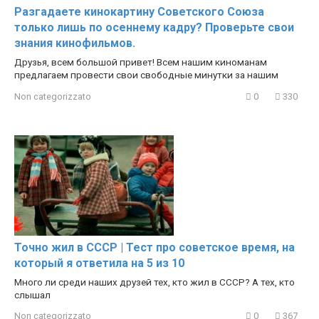
Разгадаете кинокартину Советского Союза
только лишь по осеннему кадру? Проверьте свои
знания кинофильмов.
Друзья, всем большой привет! Всем нашим киноманам
предлагаем провести свои свободные минутки за нашим
Non categorizzato
0
330
Точно жил в СССР | Тест про советское время, на
который я ответила на 5 из 10
Много ли среди наших друзей тех, кто жил в СССР? А тех, кто
слышал
Non categorizzato
0
367