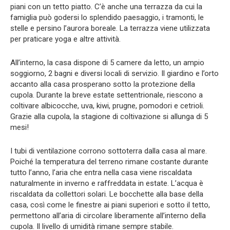
piani con un tetto piatto. C’è anche una terrazza da cui la
famiglia può godersi lo splendido paesaggio, i tramonti, le
stelle e persino l’aurora boreale. La terrazza viene utilizzata
per praticare yoga e altre attività.
All’interno, la casa dispone di 5 camere da letto, un ampio
soggiorno, 2 bagni e diversi locali di servizio. Il giardino e l’orto
accanto alla casa prosperano sotto la protezione della
cupola. Durante la breve estate settentrionale, riescono a
coltivare albicocche, uva, kiwi, prugne, pomodori e cetrioli.
Grazie alla cupola, la stagione di coltivazione si allunga di 5
mesi!
I tubi di ventilazione corrono sottoterra dalla casa al mare.
Poiché la temperatura del terreno rimane costante durante
tutto l’anno, l’aria che entra nella casa viene riscaldata
naturalmente in inverno e raffreddata in estate. L’acqua è
riscaldata da collettori solari. Le bocchette alla base della
casa, così come le finestre ai piani superiori e sotto il tetto,
permettono all’aria di circolare liberamente all’interno della
cupola. Il livello di umidità rimane sempre stabile.