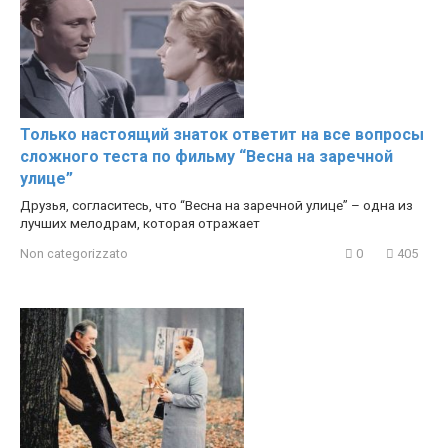
Только настоящий знаток ответит на все вопросы
сложного теста по фильму “Весна на заречной
улице”
Друзья, согласитесь, что “Весна на заречной улице” – одна из
лучших мелодрам, которая отражает
Non categorizzato
0
405