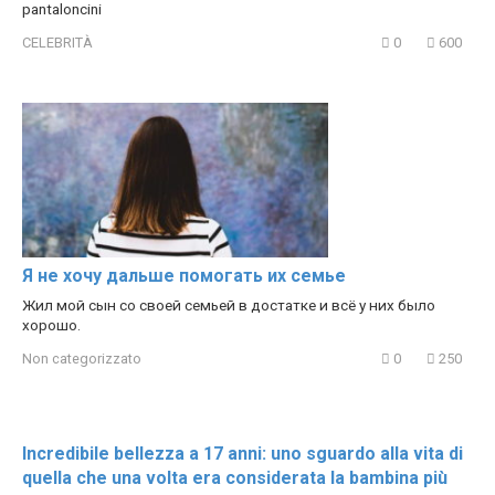
pantaloncini
CELEBRITÀ
0
600
Я не хочу дальше помогать их семье
Жил мой сын со своей семьей в достатке и всё у них было
хорошо.
Non categorizzato
0
250
Incredibile bellezza a 17 anni: uno sguardo alla vita di
quella che una volta era considerata la bambina più