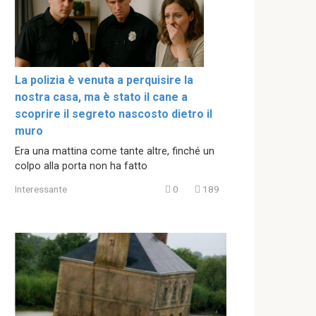
La polizia è venuta a perquisire la
nostra casa, ma è stato il cane a
scoprire il segreto nascosto dietro il
muro
Era una mattina come tante altre, finché un
colpo alla porta non ha fatto
Interessante
0
189