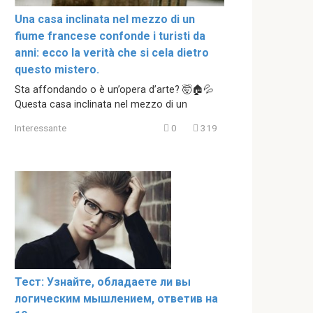
Una casa inclinata nel mezzo di un
fiume francese confonde i turisti da
anni: ecco la verità che si cela dietro
questo mistero.
Sta affondando o è un’opera d’arte? 🤯🏠💦
Questa casa inclinata nel mezzo di un
Interessante
0
319
Тест: Узнайте, обладаете ли вы
логическим мышлением, ответив на