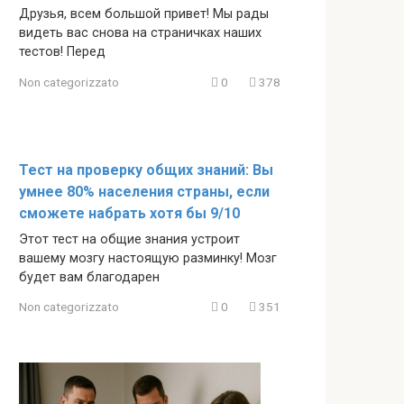
Друзья, всем большой привет! Мы рады
видеть вас снова на страничках наших
тестов! Перед
Non categorizzato
0
378
Тест на проверку общих знаний: Вы
умнее 80% населения страны, если
сможете набрать хотя бы 9/10
Этот тест на общие знания устроит
вашему мозгу настоящую разминку! Мозг
будет вам благодарен
Non categorizzato
0
351