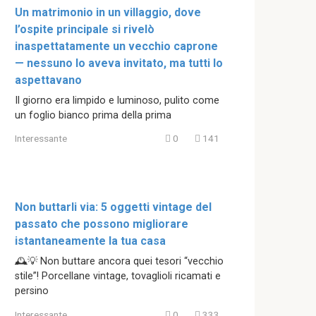
Un matrimonio in un villaggio, dove
l’ospite principale si rivelò
inaspettatamente un vecchio caprone
— nessuno lo aveva invitato, ma tutti lo
aspettavano
Il giorno era limpido e luminoso, pulito come
un foglio bianco prima della prima
Interessante
0
141
Non buttarli via: 5 oggetti vintage del
passato che possono migliorare
istantaneamente la tua casa
🕰️💡 Non buttare ancora quei tesori “vecchio
stile”! Porcellane vintage, tovaglioli ricamati e
persino
Interessante
0
333