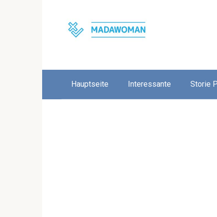
Skip
to
content
Hauptseite
Interessante
Storie 