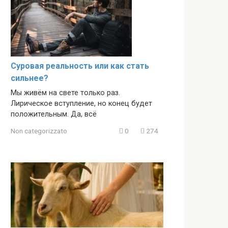
Суровая реальность или как стать
сильнее?
Мы живём на свете только раз.
Лирическое вступление, но конец будет
положительным. Да, всё
Non categorizzato
0
274