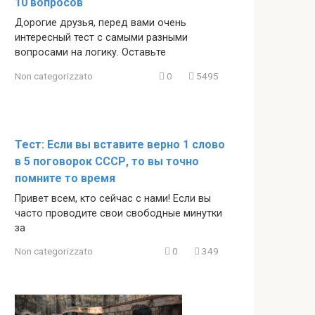
10 вопросов
Дорогие друзья, перед вами очень
интересный тест с самыми разными
вопросами на логику. Оставьте
Non categorizzato
0
5495
Тест: Если вы вставите верно 1 слово
в 5 поговорок СССР, то вы точно
помните то время
Привет всем, кто сейчас с нами! Если вы
часто проводите свои свободные минутки
за
Non categorizzato
0
349