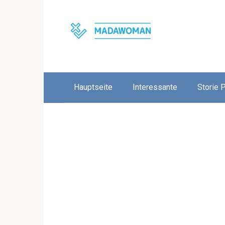
Skip
to
content
Hauptseite
Interessante
Storie 