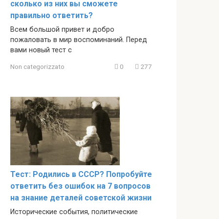
сколько из них вы сможете
правильно ответить?
Всем большой привет и добро
пожаловать в мир воспоминаний. Перед
вами новый тест с
Non categorizzato
0
277
Тест: Родились в СССР? Попробуйте
ответить без ошибок на 7 вопросов
на знание деталей советской жизни
Исторические события, политические