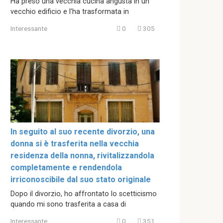
Ha preso una vecchia cucina angusta in un
vecchio edificio e l’ha trasformata in
Interessante
0
305
In seguito al suo recente divorzio, una
donna si è trasferita nella vecchia
residenza della nonna, rivitalizzandola
completamente e rendendola
irriconoscibile dal suo stato originale
Dopo il divorzio, ho affrontato lo scetticismo
quando mi sono trasferita a casa di
Interessante
0
351