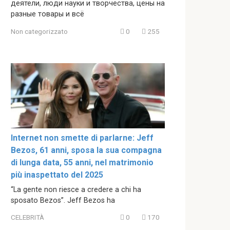
деятели, люди науки и творчества, цены на
разные товары и всё
Non categorizzato
0
255
Internet non smette di parlarne: Jeff
Bezos, 61 anni, sposa la sua compagna
di lunga data, 55 anni, nel matrimonio
più inaspettato del 2025
“La gente non riesce a credere a chi ha
sposato Bezos”. Jeff Bezos ha
CELEBRITÀ
0
170