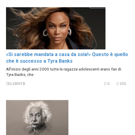
«Si sarebbe mandata a casa da sola!» Questo è quello
che è successo a Tyra Banks
All’inizio degli anni 2000 tutte le ragazze adolescenti erano fan di
Tyra Banks, che
CELEBRITÀ
0
305
Другая сторона Альберта Эйнштейна
Альберт был по-настоящему удивительным человеком. Его
вклад в науку бесценен. Его работы изменили ход
Non categorizzato
0
269