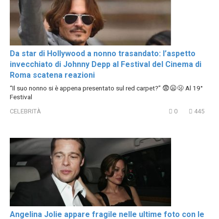
Da star di Hollywood a nonno trasandato: l’aspetto
invecchiato di Johnny Depp al Festival del Cinema di
Roma scatena reazioni
“Il suo nonno si è appena presentato sul red carpet?” 😨😦🫢 Al 19°
Festival
CELEBRITÀ
0
445
Angelina Jolie appare fragile nelle ultime foto con le