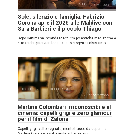
884 просмотров
Sole, silenzio e famiglia: Fabrizio
Corona apre il 2026 alle Maldive con
Sara Barbieri e il piccolo Thiago
Dopo settimane incandescenti, tra polemiche mediatiche e
strascichi giudiziari legati al suo progetto Falsissimo,
09.01.2026
CELEBRITÀ
873 просмотров
Martina Colombari irriconoscibile al
cinema: capelli grigi e zero glamour
per il film di Zalone
Capelli grigi, volto segnato, niente trucco da copertina.
Martina Colombari sul grande schermo non