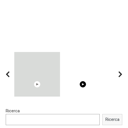
00:54
15:40
Ricerca
Shocking illusion - Pretty
Trying BOLLYWOOD
celebrities turn ugly!
Celebrities REAL MAKEUP
Ricerca
Hacks