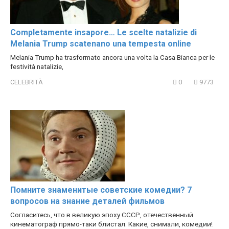
Completamente insapore… Le scelte natalizie di
Melania Trump scatenano una tempesta online
Melania Trump ha trasformato ancora una volta la Casa Bianca per le
festività natalizie,
CELEBRITÀ
0
9773
Помните знаменитые советские комедии? 7
вопросов на знание деталей фильмов
Согласитесь, что в великую эпоху СССР, отечественный
кинематограф прямо-таки блистал. Какие, снимали, комедии!