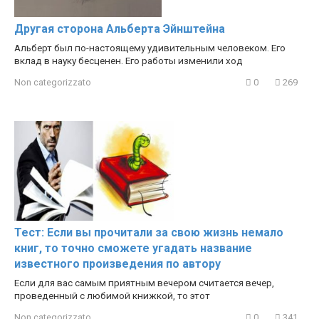
Тест: Если вы прочитали за свою жизнь немало
книг, то точно сможете угадать название
известного произведения по автору
Если для вас самым приятным вечером считается вечер,
проведенный с любимой книжкой, то этот
Non categorizzato
0
341