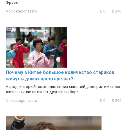
Фразы,
Non categorizzato
0
246
Почему в Китае большое количество стариков
живут в домах престарелых?
Народ, который восхвалял своих сыновей, доверил им свою
жизнь, нынче не имеет другого выбора,
Non categorizzato
0
299