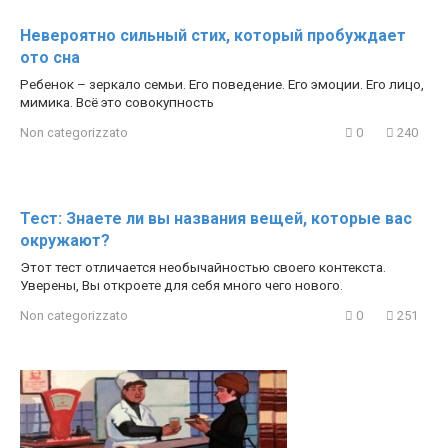
Невероятно сильный стих, который пробуждает
ото сна
Ребенок – зеркало семьи. Его поведение. Его эмоции. Его лицо,
мимика. Всё это совокупность
Non categorizzato
0
240
Тест: Знаете ли вы названия вещей, которые вас
окружают?
Этот тест отличается необычайностью своего контекста.
Уверены, Вы откроете для себя много чего нового.
Non categorizzato
0
251