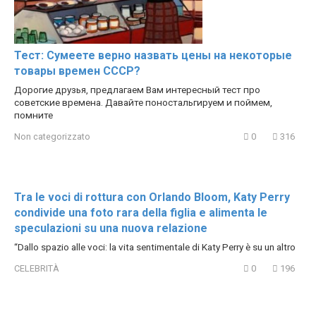
Тест: Сумеете верно назвать цены на некоторые
товары времен СССР?
Дорогие друзья, предлагаем Вам интересный тест про
советские времена. Давайте поностальгируем и поймем,
помните
Non categorizzato
0
316
Tra le voci di rottura con Orlando Bloom, Katy Perry
condivide una foto rara della figlia e alimenta le
speculazioni su una nuova relazione
“Dallo spazio alle voci: la vita sentimentale di Katy Perry è su un altro
CELEBRITÀ
0
196