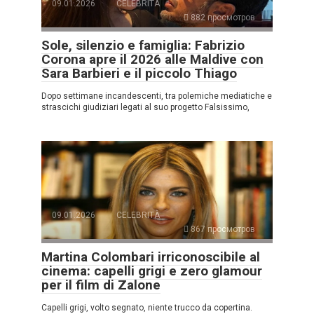
09.01.2026
CELEBRITÀ
882 просмотров
Sole, silenzio e famiglia: Fabrizio
Corona apre il 2026 alle Maldive con
Sara Barbieri e il piccolo Thiago
Dopo settimane incandescenti, tra polemiche mediatiche e
strascichi giudiziari legati al suo progetto Falsissimo,
09.01.2026
CELEBRITÀ
867 просмотров
Martina Colombari irriconoscibile al
cinema: capelli grigi e zero glamour
per il film di Zalone
Capelli grigi, volto segnato, niente trucco da copertina.