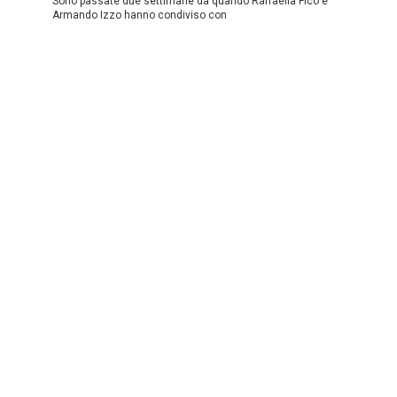
Sono passate due settimane da quando Raffaella Fico e
Armando Izzo hanno condiviso con