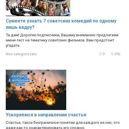
Сумеете узнать 7 советских комедий по одному
лишь кадру?
Та-дам! Дорогие подписчики, Вашему вниманию предлагаем
мини-тест на тематику советских фильмов. Вам предстоит
угадать
Non categorizzato
0
292
Ускоряемся в направлении счастья
Счастье, такое безграничное понятие для каждого из нас, что
даже как-то охарактеризовать его сложно.