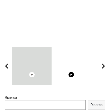
00:54
15:40
Ricerca
Shocking illusion - Pretty
Trying BOLLYWOOD
celebrities turn ugly!
Celebrities REAL MAKEUP
Ricerca
Hacks