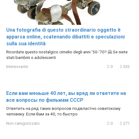
Una fotografia di questo straordinario oggetto è
apparsa online, scatenando dibattiti e speculazioni
sulla sua identità
Ricordate questo nostalgico cimelio degli anni ’50-’70? 🤗 Se siete
stati bambini o adolescenti
Interessante
0
332
Если вам меньше 40 лет, вы вряд ли ответите на
все вопросы по фильмам СССР
Ответить на ряд таких вопросов подвластно советскому
человеку. Если Вам за 40, то быстро
Non categorizzato
0
271