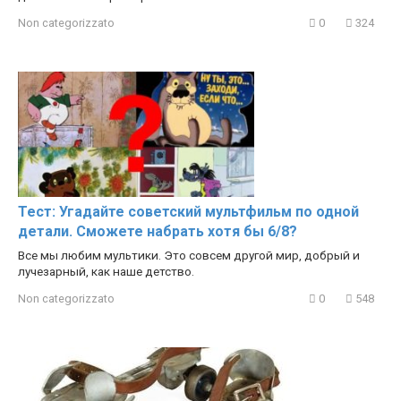
Non categorizzato
0
324
Тест: Угадайте советский мультфильм по одной
детали. Сможете набрать хотя бы 6/8?
Все мы любим мультики. Это совсем другой мир, добрый и
лучезарный, как наше детство.
Non categorizzato
0
548