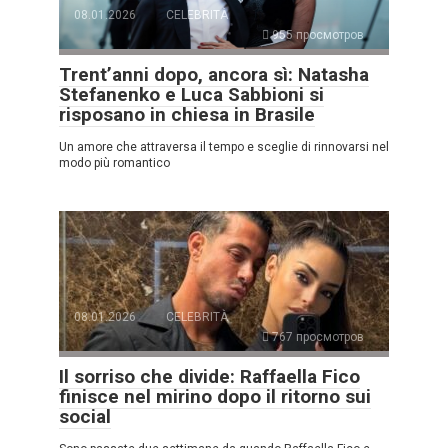
08.01.2026
CELEBRITÀ
955 просмотров
Trent’anni dopo, ancora sì: Natasha
Stefanenko e Luca Sabbioni si
risposano in chiesa in Brasile
Un amore che attraversa il tempo e sceglie di rinnovarsi nel
modo più romantico
08.01.2026
CELEBRITÀ
767 просмотров
Il sorriso che divide: Raffaella Fico
finisce nel mirino dopo il ritorno sui
social