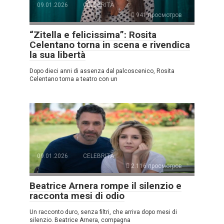
09.01.2026
CELEBRITÀ
941 просмотров
“Zitella e felicissima”: Rosita
Celentano torna in scena e rivendica
la sua libertà
Dopo dieci anni di assenza dal palcoscenico, Rosita
Celentano torna a teatro con un
09.01.2026
CELEBRITÀ
2.116 просмотров
Beatrice Arnera rompe il silenzio e
racconta mesi di odio
Un racconto duro, senza filtri, che arriva dopo mesi di
silenzio. Beatrice Arnera, compagna