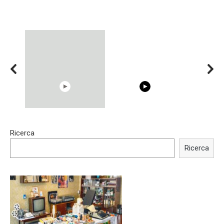
15:40
00:54
Ricerca
Trying BOLLYWOOD
Shocking illusion - Pretty
Celebrities REAL MAKEUP
celebrities turn ugly!
Ricerca
Hacks