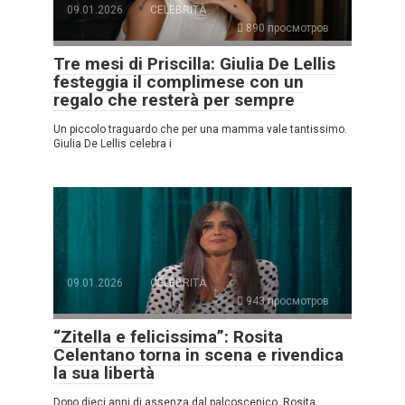
09.01.2026
CELEBRITÀ
890 просмотров
Tre mesi di Priscilla: Giulia De Lellis
festeggia il complimese con un
regalo che resterà per sempre
Un piccolo traguardo che per una mamma vale tantissimo.
Giulia De Lellis celebra i
09.01.2026
CELEBRITÀ
943 просмотров
“Zitella e felicissima”: Rosita
Celentano torna in scena e rivendica
la sua libertà
Dopo dieci anni di assenza dal palcoscenico, Rosita