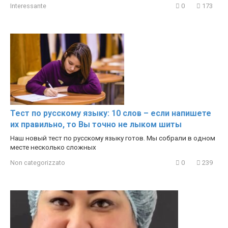
Interessante
0
173
Тест по русскому языку: 10 слов – если напишете
их правильно, то Вы точно не лыком шиты
Наш новый тест по русскому языку готов. Мы собрали в одном
месте несколько сложных
Non categorizzato
0
239