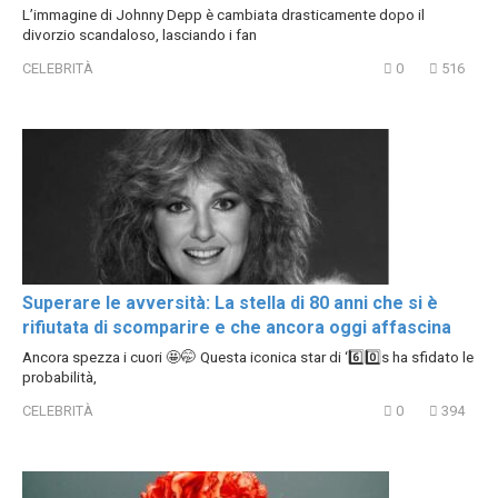
L’immagine di Johnny Depp è cambiata drasticamente dopo il
divorzio scandaloso, lasciando i fan
CELEBRITÀ
0
516
Superare le avversità: La stella di 80 anni che si è
rifiutata di scomparire e che ancora oggi affascina
Ancora spezza i cuori 🤩🤭 Questa iconica star di ‘6️⃣0️⃣s ha sfidato le
probabilità,
CELEBRITÀ
0
394