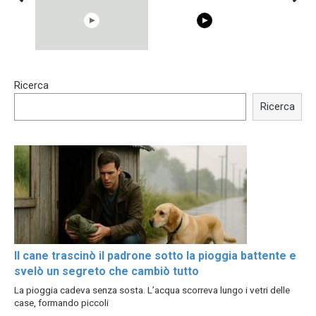
15:40
00:54
Ricerca
Trying BOLLYWOOD
Shocking illusion - Pretty
Celebrities REAL MAKEUP
celebrities turn ugly!
Ricerca
Hacks
Il cane trascinò il padrone sotto la pioggia battente e
svelò un segreto che cambiò tutto
La pioggia cadeva senza sosta. L’acqua scorreva lungo i vetri delle
case, formando piccoli