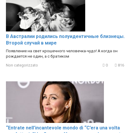
В Австралии родились полуидентичные близнецы.
Второй случай в мире
Появление на свет крошечного человечка-чудо! А когда он
рождается не один, а с братиком
Non categorizzato
0
816
“Entrate nell’incantevole mondo di “C’era una volta