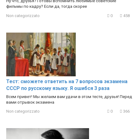
Ну что, друзья? Готовы вспомнить любимые советские
фильмы по кадру? Если да, тогда скорее
Non categorizzato
0
458
Тест: сможете ответить на 7 вопросов экзамена
СССР по русскому языку. Я ошибся 3 раза
Всем привет! Мы желаем вам удачи в этом тесте, друзья! Перед
вами отрывок экзамена
Non categorizzato
0
366