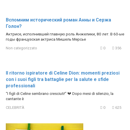
Вспомним исторический роман Анны и Сержа
Голон?
Актрисе, исполнившей главную роль Анжелики, 80 лет. В 60-ые
годы французская актриса Мишель Мерсье
Non categorizzato
0
356
Il ritorno ispiratore di Celine Dion: momenti preziosi
con i suoi figli tra battaglie per la salute e sfide
professionali
“I figli di Celine sembrano cresciuti!” 💔 Dopo mesi di silenzio, la
cantante è
CELEBRITÀ
0
625