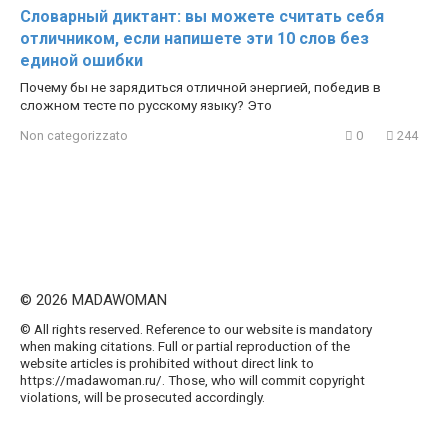
Словарный диктант: вы можете считать себя
отличником, если напишете эти 10 слов без
единой ошибки
Почему бы не зарядиться отличной энергией, победив в
сложном тесте по русскому языку? Это
Non categorizzato
0
244
© 2026 MADAWOMAN
© All rights reserved. Reference to our website is mandatory
when making citations. Full or partial reproduction of the
website articles is prohibited without direct link to
https://madawoman.ru/. Those, who will commit copyright
violations, will be prosecuted accordingly.