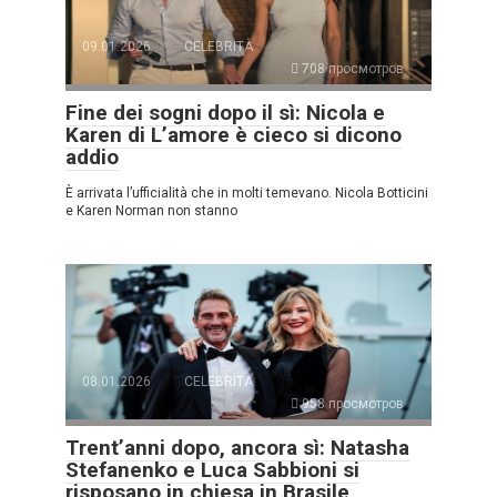
09.01.2026
CELEBRITÀ
708 просмотров
Fine dei sogni dopo il sì: Nicola e
Karen di L’amore è cieco si dicono
addio
È arrivata l’ufficialità che in molti temevano. Nicola Botticini
e Karen Norman non stanno
08.01.2026
CELEBRITÀ
958 просмотров
Trent’anni dopo, ancora sì: Natasha
Stefanenko e Luca Sabbioni si
risposano in chiesa in Brasile