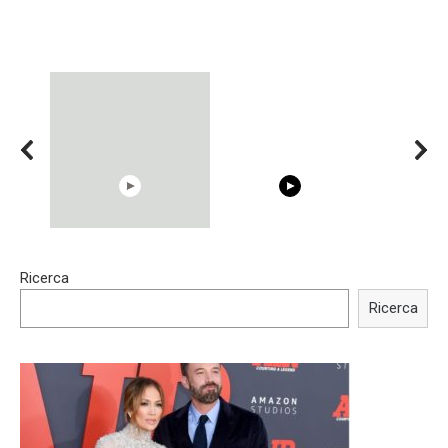
15:40
00:54
Ricerca
Trying BOLLYWOOD
Shocking illusion - Pretty
Celebrities REAL MAKEUP
celebrities turn ugly!
Ricerca
Hacks