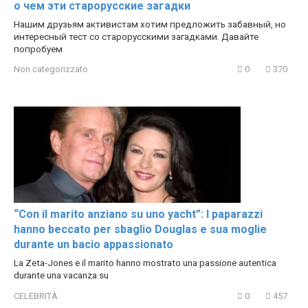
о чем эти старорусские загадки
Нашим друзьям активистам хотим предложить забавный, но
интересный тест со старорусскими загадками. Давайте
попробуем
Non categorizzato
0
370
“Con il marito anziano su uno yacht”: I paparazzi
hanno beccato per sbaglio Douglas e sua moglie
durante un bacio appassionato
La Zeta-Jones e il marito hanno mostrato una passione autentica
durante una vacanza su
CELEBRITÀ
0
457