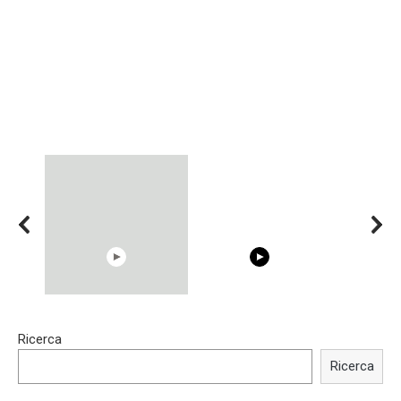
00:54
15:40
Ricerca
Shocking illusion - Pretty
Trying BOLLYWOOD
celebrities turn ugly!
Celebrities REAL MAKEUP
Ricerca
Hacks