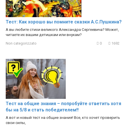
Тест: Как хорошо вы помните сказки А.С.Пушкина?
А вы любите стихи великого Александра Сергеевича? Может,
читаете их вашим детишкам или внукам?
Non categorizzato
0
1692
Тест на общие знания – попробуйте ответить хотя
бы на 5/8 и стать победителем!!
А вот и новый тест на общие знания! Все, кто хочет проверить
свои силы,