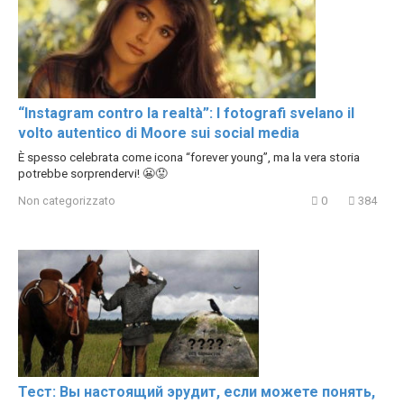
“Instagram contro la realtà”: I fotografi svelano il
volto autentico di Moore sui social media
È spesso celebrata come icona “forever young”, ma la vera storia
potrebbe sorprendervi! 😬😟
Non categorizzato
0
384
Тест: Вы настоящий эрудит, если можете понять,