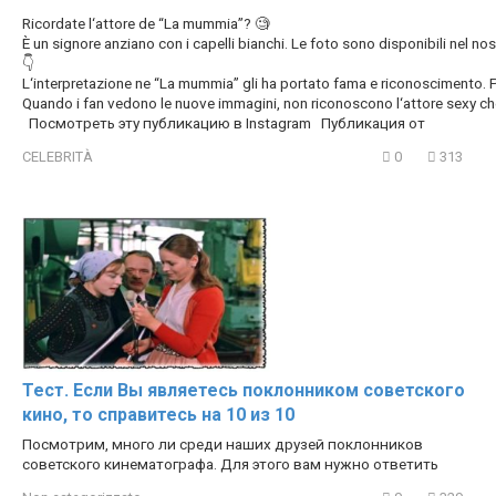
Ricordate l‘attore de “La mummia”? 🧐
È un signore anziano con i capelli bianchi. Le foto sono disponibili nel nos
👇
L‘interpretazione ne “La mummia” gli ha portato fama e riconoscimento. 
Quando i fan vedono le nuove immagini, non riconoscono l‘attore sexy ch
Посмотреть эту публикацию в Instagram Публикация от
CELEBRITÀ
0
313
Тест. Если Вы являетесь поклонником советского
кино, то справитесь на 10 из 10
Посмотрим, много ли среди наших друзей поклонников
советского кинематографа. Для этого вам нужно ответить