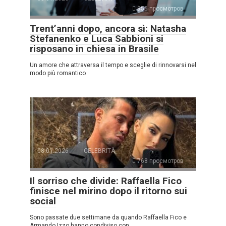
955 просмотров
Trent’anni dopo, ancora sì: Natasha
Stefanenko e Luca Sabbioni si
risposano in chiesa in Brasile
Un amore che attraversa il tempo e sceglie di rinnovarsi nel
modo più romantico
08.01.2026
CELEBRITÀ
768 просмотров
Il sorriso che divide: Raffaella Fico
finisce nel mirino dopo il ritorno sui
social
Sono passate due settimane da quando Raffaella Fico e
Armando Izzo hanno condiviso con