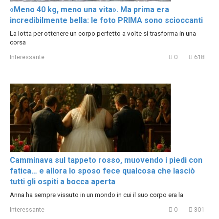
«Meno 40 kg, meno una vita». Ma prima era
incredibilmente bella: le foto PRIMA sono scioccanti
La lotta per ottenere un corpo perfetto a volte si trasforma in una
corsa
Interessante
0
618
Camminava sul tappeto rosso, muovendo i piedi con
fatica… e allora lo sposo fece qualcosa che lasciò
tutti gli ospiti a bocca aperta
Anna ha sempre vissuto in un mondo in cui il suo corpo era la
Interessante
0
301