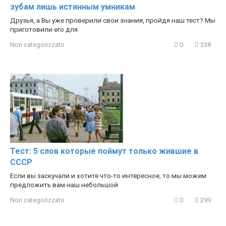
зубам лишь истинным умникам
Друзья, а Вы уже проверили свои знания, пройдя наш тест? Мы
приготовили его для
Non categorizzato
0
338
Тест: 5 слов которые поймут только жившие в
СССР
Если вы заскучали и хотите что-то интересное, то мы можем
предложить вам наш небольшой
Non categorizzato
0
299