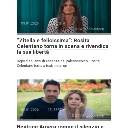
09.01.2026
CELEBRITÀ
945 просмотров
“Zitella e felicissima”: Rosita
Celentano torna in scena e rivendica
la sua libertà
Dopo dieci anni di assenza dal palcoscenico, Rosita
Celentano torna a teatro con un
09.01.2026
CELEBRITÀ
2.134 просмотров
Beatrice Arnera rompe il silenzio e