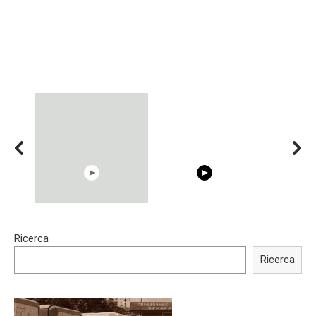
15:40
00:54
Ricerca
Trying BOLLYWOOD
Shocking illusion - Pretty
Celebrities REAL MAKEUP
celebrities turn ugly!
Ricerca
Hacks