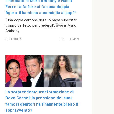
Il neonato di Marc Anthony e Nadia
Ferreira fa fare ai fan una doppia
figura: il bambino assomiglia al papà!
“Una copia carbone del suo papà superstar:
troppo perfetto per crederci!”. 🤯🤩🔥 Marc
Anthony
CELEBRITÀ
0
419
La sorprendente trasformazione di
Deva Cassel: la pressione dei suoi
famosi genitori ha finalmente preso il
sopravvento?