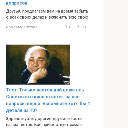
вопросов.
Друзья, предлагаем вам на время забыть
о всех своих делах и включить всю свою
Non categorizzato
0
1113
Тест: Только настоящий ценитель
Советского кино ответит на все
вопросы верно. Вспомните хотя бы 4
детали из 10?
Здравствуйте, дорогие друзья и гости
наших тестов. Вас приветствует самая