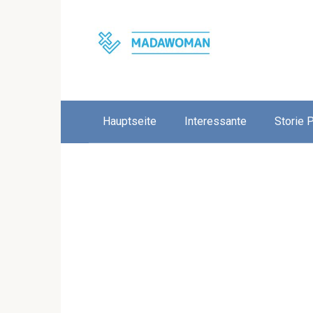
Skip
to
content
Hauptseite
Interessante
Storie 