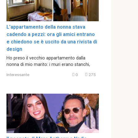
L’appartamento della nonna stava
cadendo a pezzi: ora gli amici entrano
e chiedono se è uscito da una rivista di
design
Ho preso il vecchio appartamento dalla
nonna di mio marito: i muri erano stanchi,
Interessante
0
275