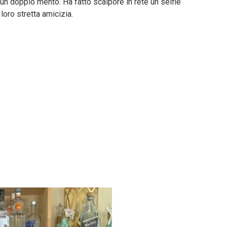
un doppio mento. Ha fatto scalpore in rete un selfie
loro stretta amicizia.