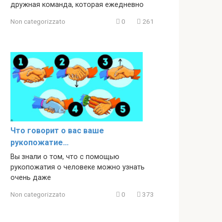
дружная команда, которая ежедневно
Non categorizzato
0
261
Что говорит о вас ваше
рукопожатие…
Вы знали о том, что с помощью
рукопожатия о человеке можно узнать
очень даже
Non categorizzato
0
373